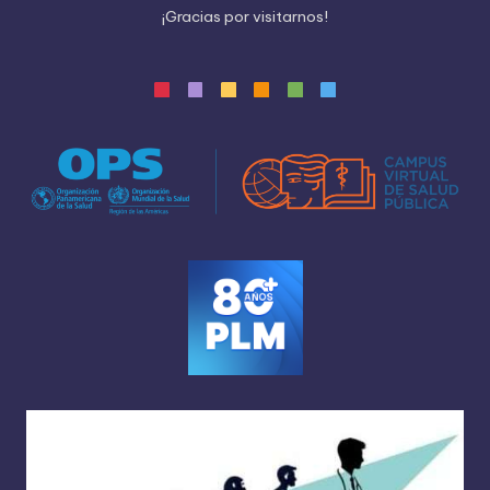
¡
G
r
a
c
i
a
s
p
o
r
v
i
s
i
t
a
r
n
o
s
!