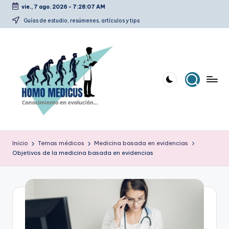
vie., 7 ago. 2026
-
7:28:07 AM
Saltar
Guías de estudio, resúmenes, artículos y tips
al
contenido
H
Guías
de
o
Inicio
Temas médicos
Medicina basada en evidencias
estudio,
Objetivos de la medicina basada en evidencias
m
resúmenes,
artículos
o
y
m
tips
e
d