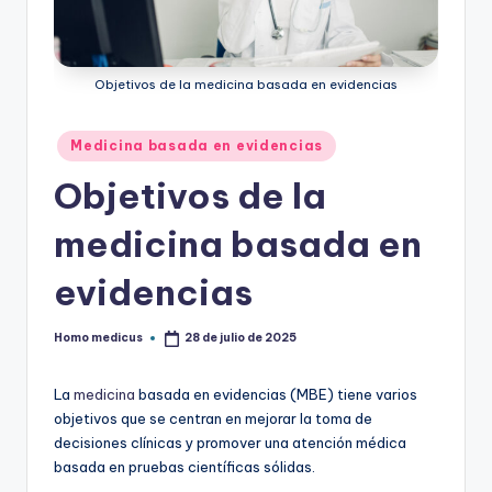
ic
u
Objetivos de la medicina basada en evidencias
s
Publicado
Medicina basada en evidencias
en
Objetivos de la
medicina basada en
evidencias
Homo medicus
28 de julio de 2025
Publicado
por
La
medicina
basada en evidencias (MBE) tiene varios
objetivos que se centran en mejorar la toma de
decisiones clínicas y promover una atención médica
basada en pruebas científicas sólidas.