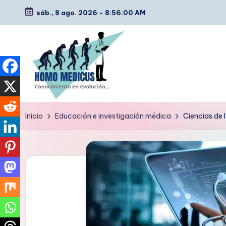
sáb., 8 ago. 2026
-
8:56:01 AM
Saltar
al
contenido
H
Guías
Inicio
Educación e investigación médica
Ciencias de 
de
o
estudio,
m
resúmenes,
artículos
o
y
m
tips
e