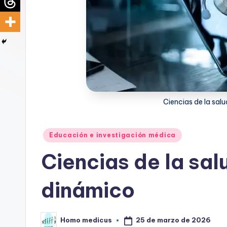
d
i
c
u
s
Ciencias de la sa
Publicado
Educación e investigación médica
en
Ciencias de la sa
dinámico
25 de marzo de 2026
Homo medicus
Publicado