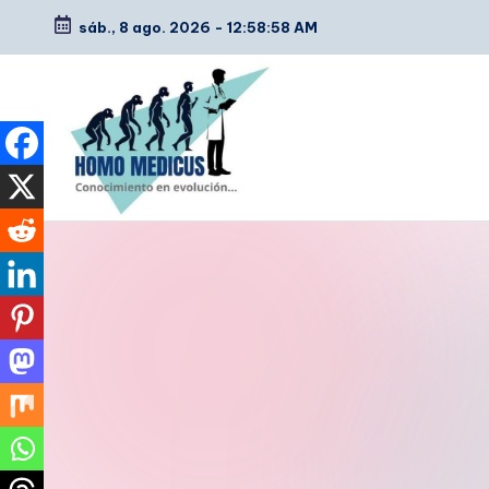
sáb., 8 ago. 2026
-
12:58:59 AM
Saltar
al
contenido
H
Guías
de
o
estudio,
m
resúmenes,
artículos
o
y
m
tips
e