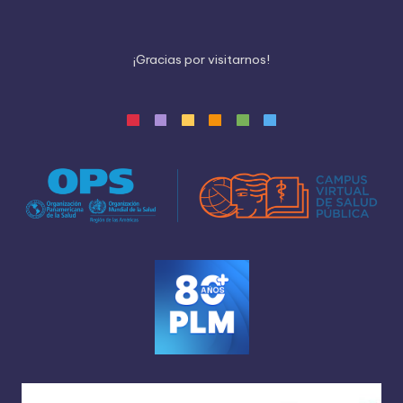
¡
G
r
a
c
i
a
s
p
o
r
v
i
s
i
t
a
r
n
o
s
!