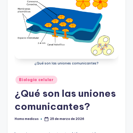
¿Qué son las uniones comunicantes?
Publicado
Biología celular
en
¿Qué son las uniones
comunicantes?
Homo medicus
25 de marzo de 2026
Publicado
por