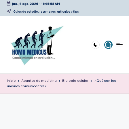
jue., 6 ago. 2026
-
11:45:58 AM
Saltar
Guías de estudio, resúmenes, artículos y tips
al
contenido
H
Guías
de
o
Inicio
Apuntes de medicina
Biología celular
¿Qué son las
estudio,
uniones comunicantes?
m
resúmenes,
artículos
o
y
m
tips
e
d