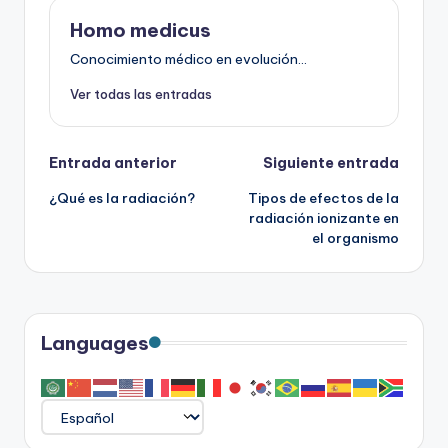
Homo medicus
Conocimiento médico en evolución...
Ver todas las entradas
Navegación
Entrada anterior
Siguiente entrada
¿Qué es la radiación?
Tipos de efectos de la
de
radiación ionizante en
el organismo
entradas
Languages