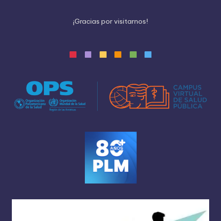
¡
G
r
a
c
i
a
s
p
o
r
v
i
s
i
t
a
r
n
o
s
!