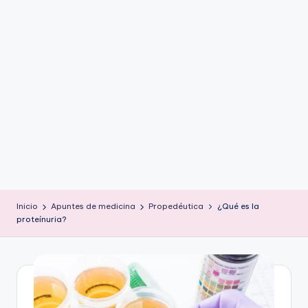
ic
u
s
Inicio
Apuntes de medicina
Propedéutica
¿Qué es la
proteínuria?