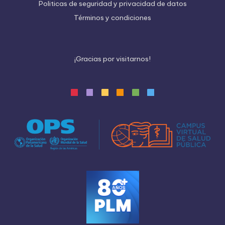
Politicas de seguridad y privacidad de datos
Términos y condiciones
¡
G
r
a
c
i
a
s
p
o
r
v
i
s
i
t
a
r
n
o
s
!