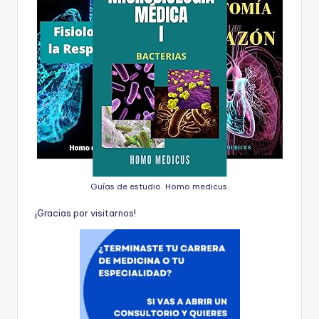
Guías de estudio. Homo medicus.
¡
G
r
a
c
i
a
s
p
o
r
v
i
s
i
t
a
r
n
o
s
!