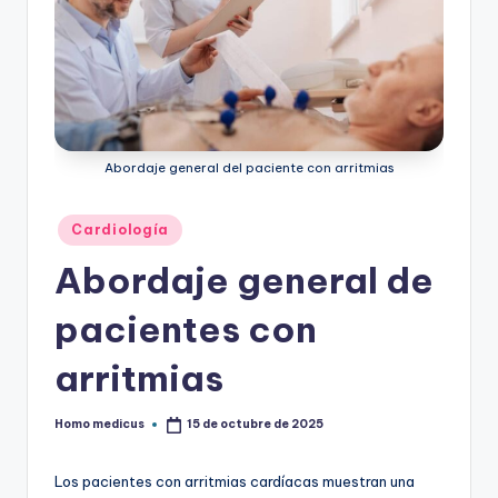
ic
u
s
Abordaje general del paciente con arritmias
Publicado
Cardiología
en
Abordaje general de
pacientes con
arritmias
Homo medicus
15 de octubre de 2025
Publicado
por
Los pacientes con arritmias cardíacas muestran una