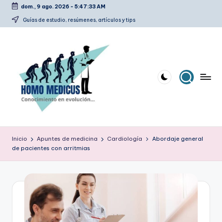
dom., 9 ago. 2026
-
5:47:34 AM
Saltar
Guías de estudio, resúmenes, artículos y tips
al
contenido
H
Guías
de
o
Inicio
Apuntes de medicina
Cardiología
Abordaje general
estudio,
de pacientes con arritmias
m
resúmenes,
artículos
o
y
m
tips
e
d