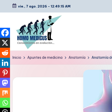
vie., 7 ago. 2026
-
12:49:16 AM
Saltar
al
contenido
H
Guías
Inicio
Apuntes de medicina
Anatomía
Anatomía des
de
o
estudio,
m
resúmenes,
artículos
o
y
m
tips
e