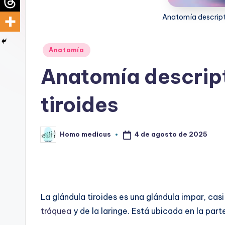
d
Anatomía descripti
i
Publicado
c
Anatomía
en
Anatomía descript
u
s
tiroides
4 de agosto de 2025
Homo medicus
Publicado
por
La glándula tiroides es una glándula impar, casi
tráquea
y de la laringe. Está ubicada en la part