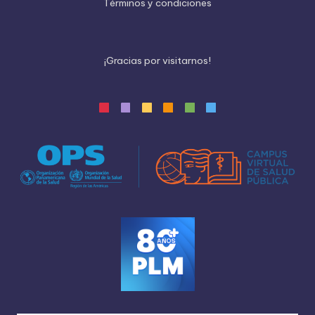
Términos y condiciones
¡
G
r
a
c
i
a
s
p
o
r
v
i
s
i
t
a
r
n
o
s
!