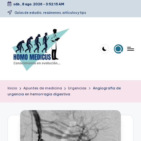
sáb., 8 ago. 2026
-
3:52:15 AM
Saltar
Guías de estudio, resúmenes, artículos y tips
al
contenido
H
Guías
de
o
Inicio
Apuntes de medicina
Urgencias
Angiografia de
estudio,
urgencia en hemorragia digestiva
m
resúmenes,
artículos
o
y
m
tips
e
d