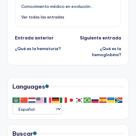
Conocimiento médico en evolución...
Ver todas las entradas
Navegación
Entrada anterior
Siguiente entrada
¿Qué es la hematuria?
¿Qué es la
de
hemoglobina?
entradas
Languages
Buscar