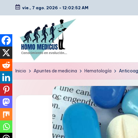
vie., 7 ago. 2026
-
12:02:53 AM
Saltar
al
contenido
H
Guías
Inicio
Apuntes de medicina
Hematología
Anticoag
de
o
estudio,
m
resúmenes,
artículos
o
y
m
tips
e