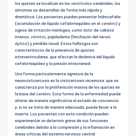
los quistes se localizan en los
ventrículos
cerebrales, los
síntomas se desarrollan de forma más rápida y
dramática. Los pacientes pueden presentar hidrocefalia
(acumulación de líquido cefalorraquídeo en el
cerebro
) y
signos de irritación meníngea, como
dolor
de cabeza
intenso,
vómitos
, papiledema (hinchazón del nervio
óptico) y pérdida visual. Estos hallazgos son
característicos de la presencia de quistes
intraventriculares, que afectan la dinámica del líquido
cefalorraquídeo y la presión intracraneal.
Una forma particularmente agresiva de la
neurocisticercosis es la cisticercosis racemosa, que se
caracteriza por la proliferación masiva de los quistes en
la base del
cerebro
. Esta forma de la enfermedad puede
alterar de manera significativa el estado de conciencia
y, si no se trata de manera adecuada, puede llevar a la
muerte. Los pacientes con esta condición pueden
experimentar un deterioro grave de sus funciones
cerebrales debido a la compresión y la inflamación en
áreas críticas del sistema nervioso central.