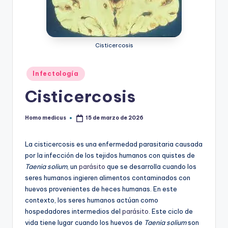
ic
u
s
Cisticercosis
Publicado
Infectología
en
Cisticercosis
Homo medicus
15 de marzo de 2026
Publicado
por
La cisticercosis es una enfermedad parasitaria causada
por la infección de los tejidos humanos con quistes de
Taenia solium
, un
parásito
que se desarrolla cuando los
seres humanos ingieren alimentos contaminados con
huevos provenientes de heces humanas. En este
contexto, los seres humanos actúan como
hospedadores intermedios del
parásito
. Este ciclo de
vida tiene lugar cuando los huevos de
Taenia solium
son