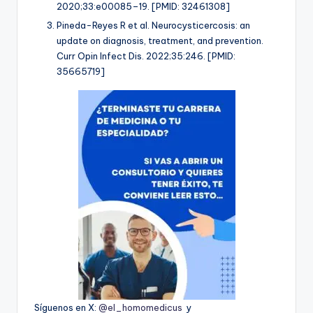
2020;33:e00085–19. [PMID: 32461308]
Pineda-Reyes R et al. Neurocysticercosis: an
update on diagnosis, treatment, and prevention.
Curr Opin Infect Dis. 2022;35:246. [PMID:
35665719]
Síguenos en X:
@el_homomedicus
y