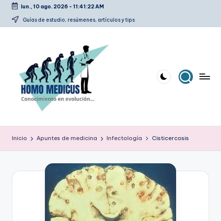
lun., 10 ago. 2026
-
11:41:23 AM
Saltar
Guías de estudio, resúmenes, artículos y tips
al
contenido
H
Guías
de
o
Inicio
Apuntes de medicina
Infectología
Cisticercosis
estudio,
m
resúmenes,
artículos
o
y
m
tips
e
d