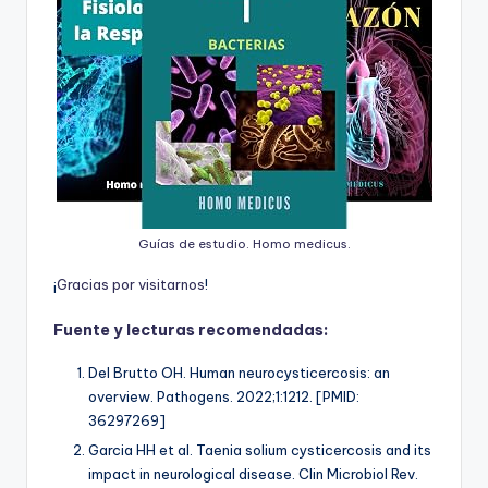
Guías de estudio. Homo medicus.
¡
G
r
a
c
i
a
s
p
o
r
v
i
s
i
t
a
r
n
o
s
!
Fuente y lecturas recomendadas:
Del Brutto OH. Human neurocysticercosis: an
overview. Pathogens. 2022;1:1212. [PMID:
36297269]
Garcia HH et al. Taenia solium cysticercosis and its
impact in neurological disease. Clin Microbiol Rev.