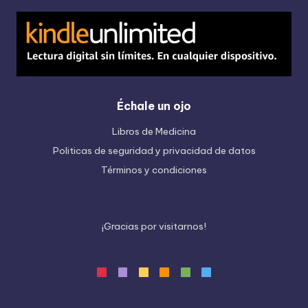
Échale un ojo
Libros de Medicina
Politicas de seguridad y privacidad de datos
Términos y condiciones
¡
G
r
a
c
i
a
s
p
o
r
v
i
s
i
t
a
r
n
o
s
!