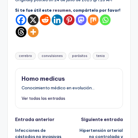
Si te fue útil este
resumen
, compártelo por favor!
Etiquetas:
cerebro
convulsiones
parásitos
tenia
Homo medicus
Conocimiento médico en evolución...
Ver todas las entradas
Navegación
Entrada anterior
Siguiente entrada
Infecciones de
Hipertensión arterial
de
céstodos no invasivas
no controlada y