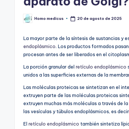
aparato de Golgi?
20 de agosto de 2025
Homo medicus
Publicado
por
La mayor parte de la síntesis de sustancias y 
endoplásmico
. Los productos formados pasan
procesan antes de ser liberados en el citoplas
La porción granular del
retículo endoplásmico
s
unidos a las superficies externas de la membr
Las moléculas proteicas se sintetizan en el int
extruyen parte de las moléculas proteicas sint
extruyen muchas más moléculas a través de la
las vesículas y túbulos endoplásmicos, es deci
El
retículo endoplásmico
también sintetiza líp