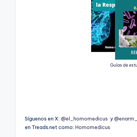
Guías de est
Síguenos en X:
@el_homomedicus
y
@enarm_i
en Treads.net como:
Homomedicus