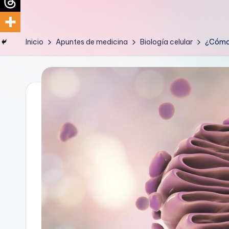
d
i
Inicio
Apuntes de medicina
Biología celular
¿Cómo s
c
u
s