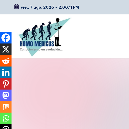
vie., 7 ago. 2026
-
2:00:12 PM
Saltar
al
contenido
H
Guías
de
o
estudio,
m
resúmenes,
artículos
o
y
m
tips
e