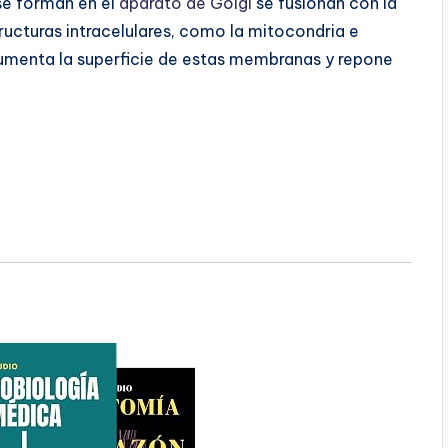
 se forman en el
aparato de Golgi
se fusionan con la
ucturas intracelulares, como la mitocondria e
aumenta la superficie de estas membranas y repone