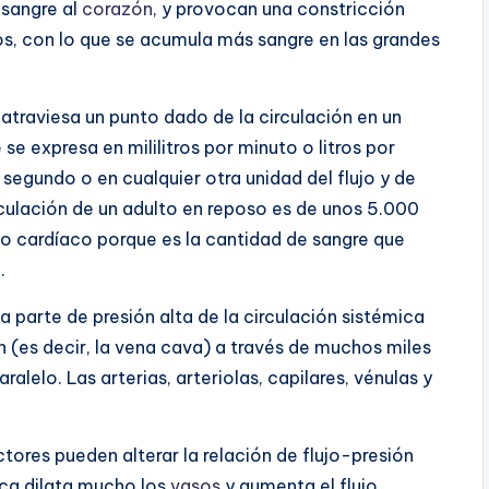
 sangre al
corazón
, y provocan una constricción
os, con lo que se acumula más sangre en las grandes
atraviesa un punto dado de la circulación en un
 expresa en mililitros por minuto o litros por
 segundo o en cualquier otra unidad del flujo y de
irculación de un adulto en reposo es de unos 5.000
to cardíaco porque es la cantidad de sangre que
.
a parte de presión alta de la circulación sistémica
ón (es decir, la vena cava) a través de muchos miles
alelo. Las arterias, arteriolas, capilares, vénulas y
tores pueden alterar la relación de flujo-presión
tica dilata mucho los
vasos
y aumenta el flujo