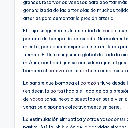
grandes reservorios venosos para aportar más
generalizada de las arteriolas de muchos tejid
arterias para aumentar la presión arterial.
El flujo sanguíneo es la cantidad de
sangre
que 
período de tiempo determinado. Normalmente se
minuto, pero puede expresarse en mililitros por
tiempo. El flujo sanguíneo global de toda la c
ml/min, cantidad que se considera igual al gas
bombea el
corazón
en la
aorta
en cada minuto
La sangre que bombea el
corazón
fluye desde l
(es decir, la
aorta
) hacia el lado de baja presi
de
vasos
sanguíneos dispuestos en serie y en par
venas se disponen colectivamente en serie.
La estimulación simpática y otros vasoconstric
pasiva. Así, la inhibición de la actividad simpá