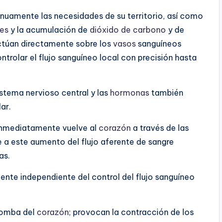
inuamente las necesidades de su territorio, así como
tes
y la acumulación de
dióxido de carbono
y de
actúan directamente sobre los
vasos
sanguíneos
ntrolar el flujo sanguíneo local con precisión hasta
istema nervioso central y las
hormonas
también
ar.
 inmediatamente vuelve al
corazón
a través de las
 este aumento del flujo aferente de sangre
as.
mente independiente del control del flujo sanguíneo
bomba del
corazón
; provocan la contracción de los