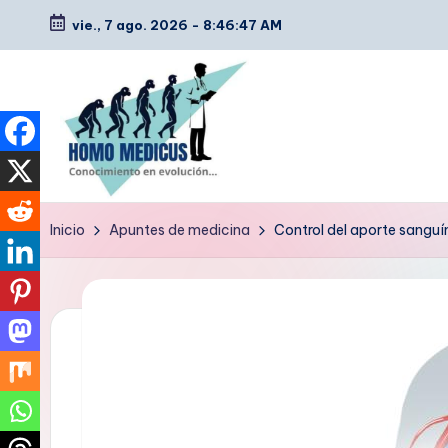
vie., 7 ago. 2026
-
8:46:48 AM
Saltar
al
contenido
H
Guías
Inicio
Apuntes de medicina
Control del aporte sanguín
de
o
estudio,
m
resúmenes,
artículos
o
y
m
tips
e