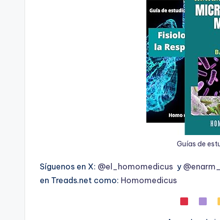
Guías de est
Síguenos en X:
@el_homomedicus
y
@enarm_i
en Treads.net como:
Homomedicus