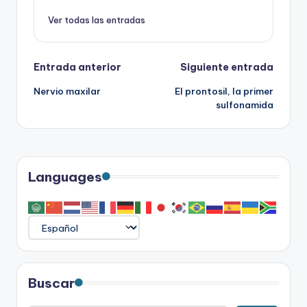
Ver todas las entradas
Navegación
Entrada anterior
Siguiente entrada
Nervio maxilar
El prontosil, la primer
de
sulfonamida
entradas
Languages
Buscar