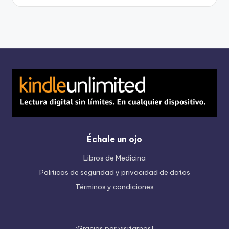
Échale un ojo
Libros de Medicina
Politicas de seguridad y privacidad de datos
Términos y condiciones
¡
G
r
a
c
i
a
s
p
o
r
v
i
s
i
t
a
r
n
o
s
!