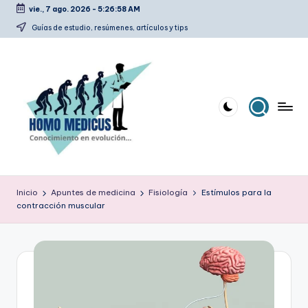
vie., 7 ago. 2026
-
5:26:59 AM
Saltar
Guías de estudio, resúmenes, artículos y tips
al
contenido
H
Guías
de
o
Inicio
Apuntes de medicina
Fisiología
Estímulos para la
estudio,
contracción muscular
m
resúmenes,
artículos
o
y
m
tips
e
d