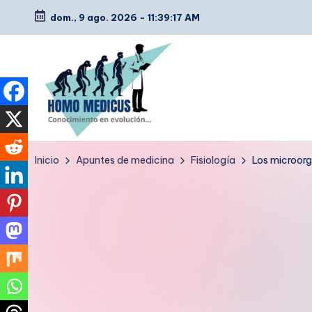
dom., 9 ago. 2026
-
11:39:18 AM
Saltar
al
contenido
H
Guías
Inicio
Apuntes de medicina
Fisiología
Los microor
de
o
estudio,
m
resúmenes,
artículos
o
y
m
tips
e