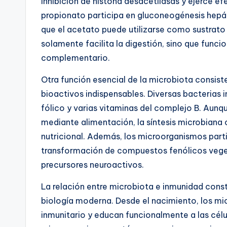
inhibición de histona desacetilasas y ejerce efe
propionato participa en gluconeogénesis hepát
que el acetato puede utilizarse como sustrato 
solamente facilita la digestión, sino que fun
complementario.
Otra función esencial de la microbiota consist
bioactivos indispensables. Diversas bacterias i
fólico y varias vitaminas del complejo B. Aunq
mediante alimentación, la síntesis microbiana c
nutricional. Además, los microorganismos part
transformación de compuestos fenólicos vege
precursores neuroactivos.
La relación entre microbiota e inmunidad cons
biología moderna. Desde el nacimiento, los mi
inmunitario y educan funcionalmente a las célu