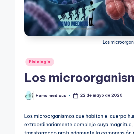
Los microorgan
Publicado
Fisiología
en
Los microorganis
22 de mayo de 2026
Homo medicus
Publicado
por
Los microorganismos que habitan el cuerpo h
extraordinariamente complejo cuya magnitud, 
transformado profundamente la comprensión m