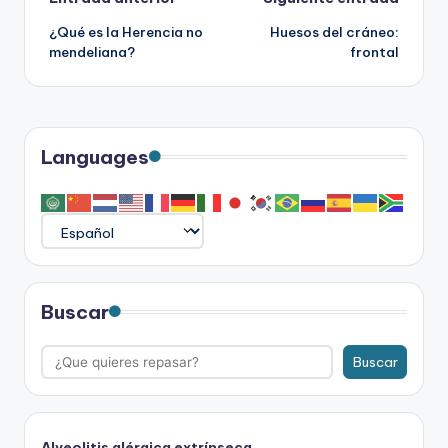
Navegación
¿Qué es la Herencia no
Huesos del cráneo:
de
mendeliana?
frontal
entradas
Languages
Buscar
Buscar
Alveolitis alérgica extrínseca