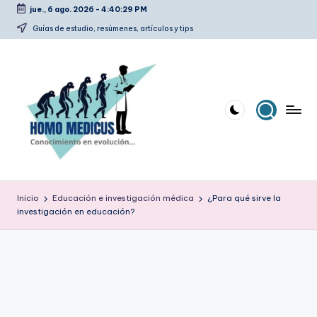
jue., 6 ago. 2026
-
4:40:30 PM
Saltar
Guías de estudio, resúmenes, artículos y tips
al
contenido
H
Guías
de
o
Inicio
Educación e investigación médica
¿Para qué sirve la
estudio,
investigación en educación?
m
resúmenes,
artículos
o
y
m
tips
e
d