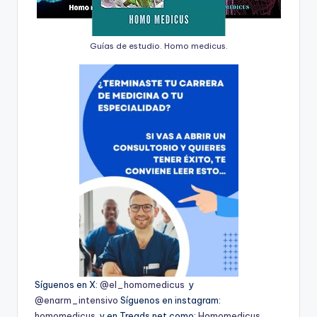
Guías de estudio. Homo medicus.
Síguenos en X:
@el_homomedicus
y
@enarm_intensivo
Síguenos en instagram:
homomedicus
y en Treads.net como:
Homomedicus