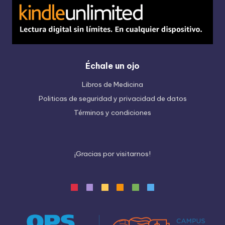
Échale un ojo
Libros de Medicina
Politicas de seguridad y privacidad de datos
Términos y condiciones
¡
G
r
a
c
i
a
s
p
o
r
v
i
s
i
t
a
r
n
o
s
!