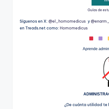
Guías de est
Síguenos en X:
@el_homomedicus
y
@enarm_i
en Treads.net como:
Homomedicus
Aprende admini
ADMINISTRA
¿De cuánta utilidad te