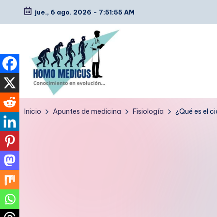
jue., 6 ago. 2026
-
7:51:56 AM
Saltar
al
contenido
H
Guías
Inicio
Apuntes de medicina
Fisiología
¿Qué es el c
de
o
estudio,
m
resúmenes,
artículos
o
y
m
tips
e