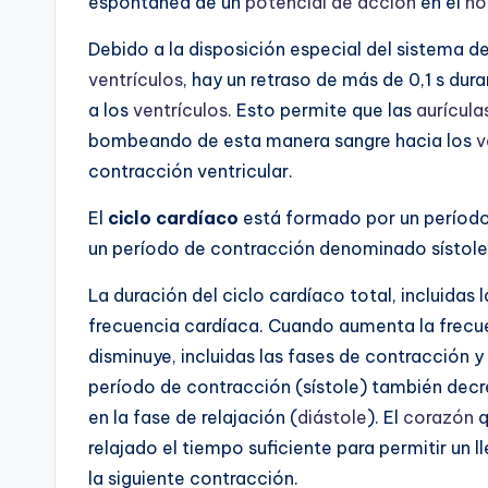
espontánea de un
potencial de acción
en el
nó
Debido a la disposición especial del sistema 
ventrículos
, hay un retraso de más de 0,1 s dur
a los
ventrículos
. Esto permite que las
aurícula
bombeando de esta manera sangre hacia los
v
contracción ventricular.
El
ciclo cardíaco
está formado por un período
un período de contracción denominado sístole
La duración del ciclo cardíaco total, incluidas l
frecuencia cardíaca. Cuando aumenta la frecue
disminuye, incluidas las fases de contracción y 
período de contracción (sístole) también dec
en la fase de relajación (
diástole
). El
corazón
q
relajado el tiempo suficiente para permitir un
la siguiente contracción.