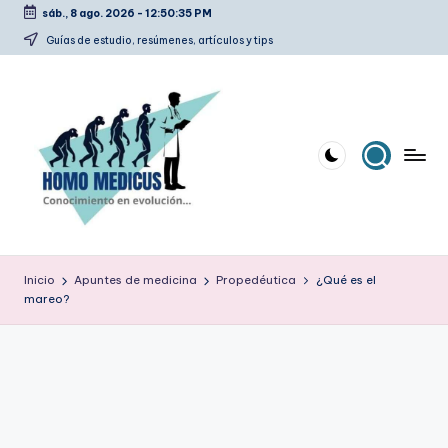
sáb., 8 ago. 2026
-
12:50:36 PM
Saltar
Guías de estudio, resúmenes, artículos y tips
al
contenido
H
Guías
de
o
Inicio
Apuntes de medicina
Propedéutica
¿Qué es el
estudio,
mareo?
m
resúmenes,
artículos
o
y
m
tips
e
d