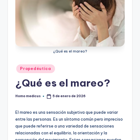
¿Qué es el mareo?
Publicado
Propedéutica
en
¿Qué es el mareo?
Homo medicus
5 de enero de 2026
Publicado
por
El mareo es una sensación subjetiva que puede variar
entre las personas. Es un síntoma común pero impreciso
que puede referirse a una variedad de sensaciones
relacionadas con el equilibrio, la orientación y la
percepción del movimiento. Estas sensaciones pueden