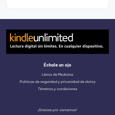
Échale un ojo
Libros de Medicina
Politicas de seguridad y privacidad de datos
Términos y condiciones
¡
G
r
a
c
i
a
s
p
o
r
v
i
s
i
t
a
r
n
o
s
!