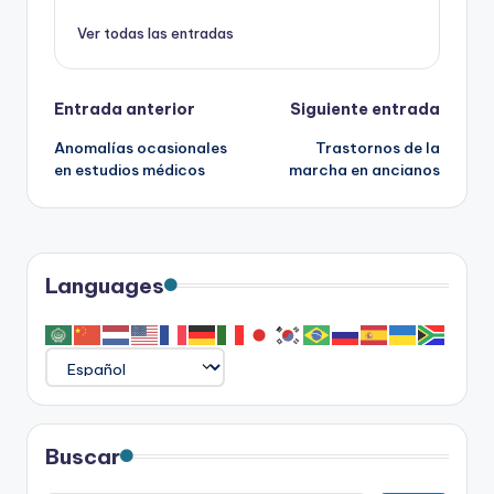
Ver todas las entradas
Navegación
Entrada anterior
Siguiente entrada
Anomalías ocasionales
Trastornos de la
de
en estudios médicos
marcha en ancianos
entradas
Languages
Buscar