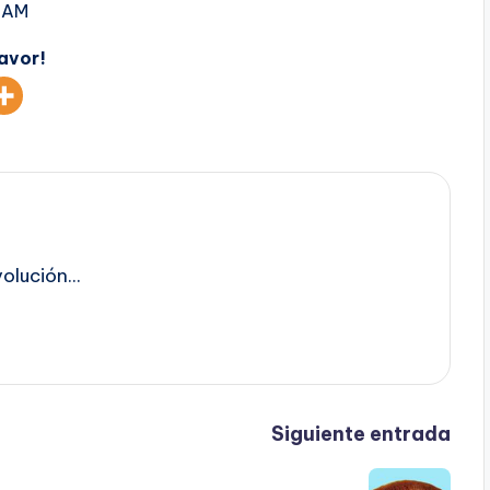
4 AM
favor!
lución...
Siguiente entrada