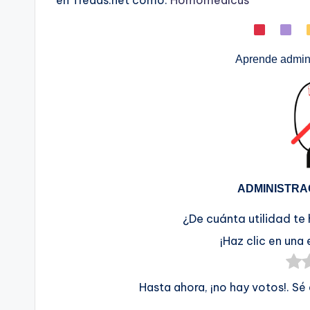
en Treads.net como:
Homomedicus
Aprende admini
ADMINISTRA
¿De cuánta utilidad te
¡Haz clic en una 
Hasta ahora, ¡no hay votos!. Sé