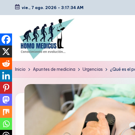
vie., 7 ago. 2026
-
3:17:35 AM
Saltar
al
contenido
H
Guías
Inicio
Apuntes de medicina
Urgencias
¿Qué es el p
de
o
estudio,
m
resúmenes,
artículos
o
y
m
tips
e