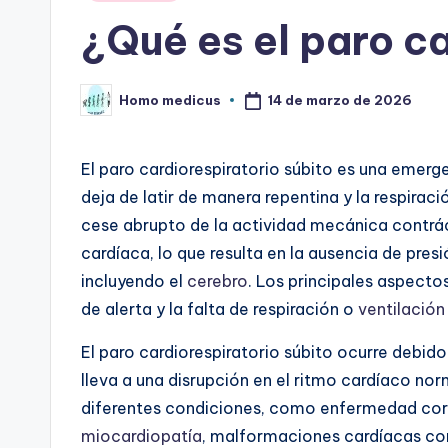
en
¿Qué es el paro c
14 de marzo de 2026
Homo medicus
Publicado
por
El paro cardiorespiratorio súbito es una emer
deja de latir de manera repentina y la respiraci
cese abrupto de la actividad mecánica contrác
cardíaca, lo que resulta en la ausencia de presi
incluyendo el
cerebro
. Los principales aspecto
de alerta y la falta de respiración o
ventilación
El paro cardiorespiratorio súbito ocurre debido 
lleva a una disrupción en el ritmo cardíaco no
diferentes condiciones, como enfermedad coron
miocardiopatía
, malformaciones cardíacas con