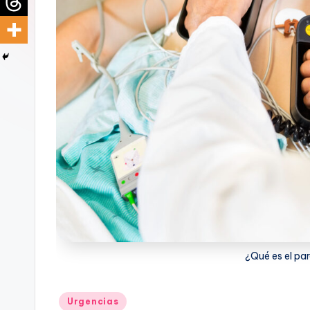
d
i
c
u
s
¿Qué es el par
Publicado
Urgencias