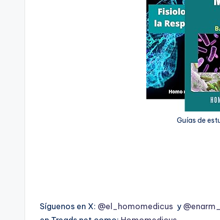
Guías de est
Síguenos en X:
@el_homomedicus
y
@enarm_i