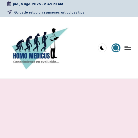
jue., 6 ago. 2026
-
6:49:52 AM
Saltar
Guías de estudio, resúmenes, artículos y tips
al
contenido
H
Guías
de
o
estudio,
m
resúmenes,
artículos
o
y
m
tips
e
d