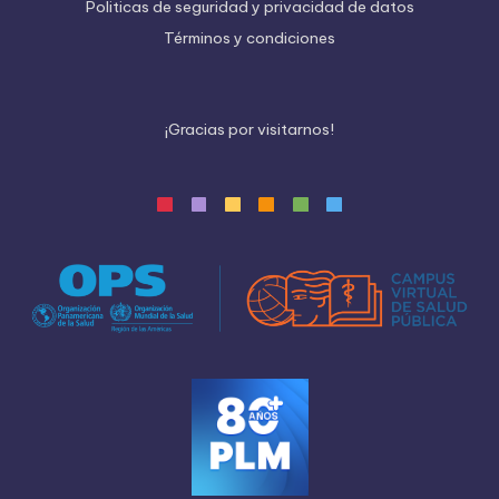
Politicas de seguridad y privacidad de datos
Términos y condiciones
¡
G
r
a
c
i
a
s
p
o
r
v
i
s
i
t
a
r
n
o
s
!