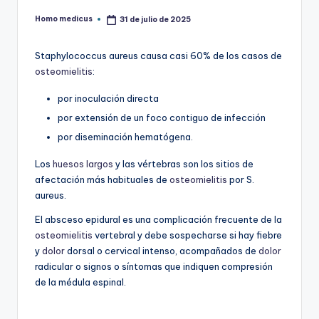
Homo medicus
31 de julio de 2025
Publicado
por
Staphylococcus aureus causa casi 60% de los casos de
osteomielitis
:
por inoculación directa
por extensión de un foco contiguo de infección
por diseminación hematógena.
Los
huesos largos
y las vértebras son los sitios de
afectación más habituales de
osteomielitis
por S.
aureus.
El absceso epidural es una complicación frecuente de la
osteomielitis
vertebral y debe sospecharse si hay fiebre
y
dolor
dorsal o cervical intenso, acompañados de
dolor
radicular o signos o síntomas que indiquen compresión
de la médula espinal.