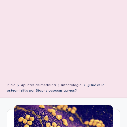
ic
u
s
Inicio
Apuntes de medicina
Infectología
¿Qué es la
osteomielitis por Staphylococcus aureus?