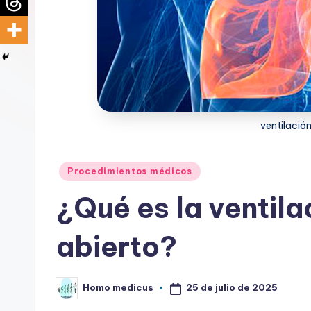
d
i
c
u
ventilació
s
Publicado
Procedimientos médicos
en
¿Qué es la ventila
abierto?
25 de julio de 2025
Homo medicus
Publicado
por