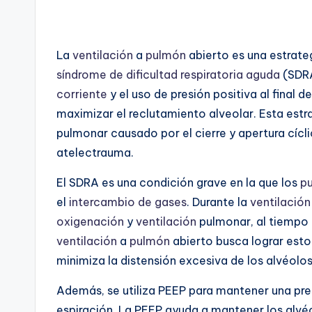
La
ventilación
a
pulmón
abierto es una estrate
síndrome de dificultad respiratoria aguda
(SDRA
corriente
y el uso de presión positiva al final d
maximizar el reclutamiento alveolar. Esta estr
pulmonar causado por el cierre y apertura cíc
atelectrauma.
El SDRA es una condición grave en la que los
p
el
intercambio de gases
. Durante la
ventilación
oxigenación
y
ventilación
pulmonar, al tiempo 
ventilación
a
pulmón
abierto busca lograr esto
minimiza la distensión excesiva de los alvéolos
Además, se utiliza PEEP para mantener una pre
espiración. La PEEP ayuda a mantener los alvé