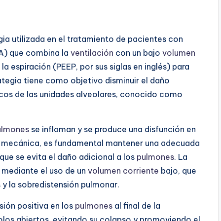
gia utilizada en el tratamiento de pacientes con
) que combina la
ventilación
con un bajo
volumen
e la espiración (PEEP, por sus siglas en inglés) para
ategia tiene como objetivo disminuir el daño
licos de las unidades alveolares, conocido como
ulmones
se inflaman y se produce una disfunción en
mecánica, es fundamental mantener una adecuada
que se evita el daño adicional a los
pulmones
. La
 mediante el uso de un
volumen corriente
bajo, que
 y la sobredistensión pulmonar.
sión positiva en los
pulmones
al final de la
olos abiertos, evitando su colapso y promoviendo el