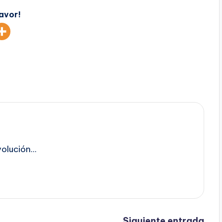
favor!
lución...
Siguiente entrada