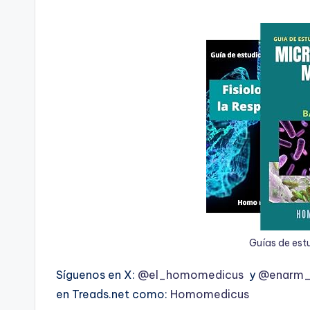
Guías de est
Síguenos en X:
@el_homomedicus
y
@enarm_i
en Treads.net como:
Homomedicus