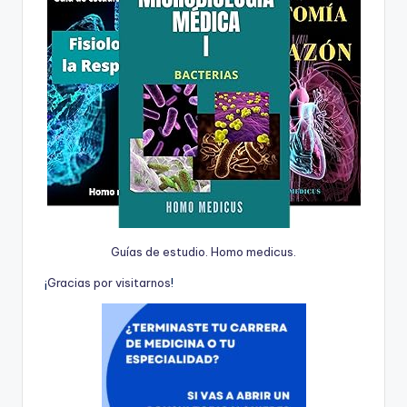
Guías de estudio. Homo medicus.
¡
G
r
a
c
i
a
s
p
o
r
v
i
s
i
t
a
r
n
o
s
!