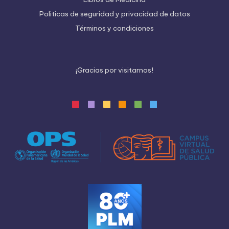
Politicas de seguridad y privacidad de datos
Términos y condiciones
¡
G
r
a
c
i
a
s
p
o
r
v
i
s
i
t
a
r
n
o
s
!