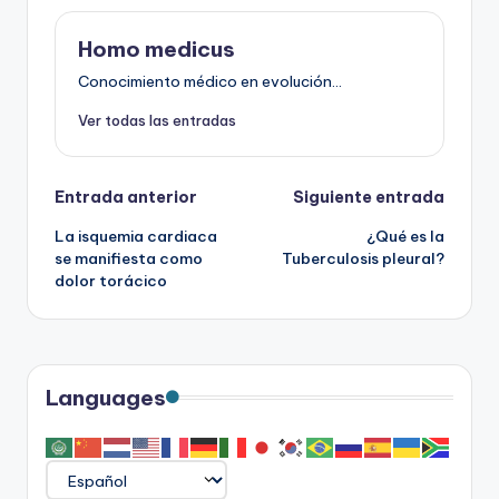
Homo medicus
Conocimiento médico en evolución...
Ver todas las entradas
Navegación
Entrada anterior
Siguiente entrada
La isquemia cardiaca
¿Qué es la
de
se manifiesta como
Tuberculosis pleural?
dolor torácico
entradas
Languages