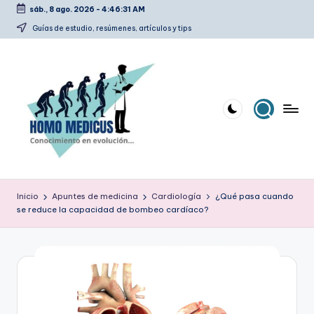
sáb., 8 ago. 2026
-
4:46:31 AM
Saltar
Guías de estudio, resúmenes, artículos y tips
al
contenido
H
Guías
de
o
Inicio
Apuntes de medicina
Cardiología
¿Qué pasa cuando
estudio,
se reduce la capacidad de bombeo cardíaco?
m
resúmenes,
artículos
o
y
m
tips
e
d