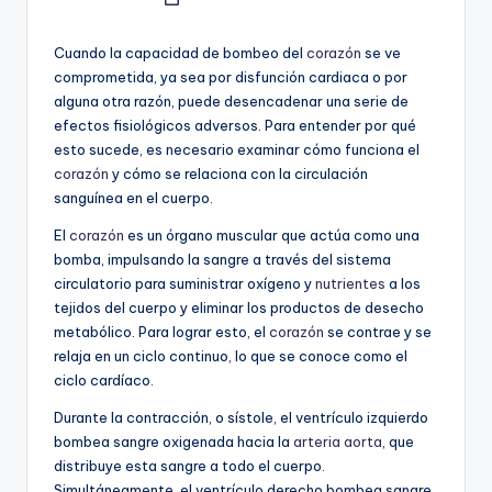
Publicado
por
Cuando la capacidad de bombeo del
corazón
se ve
comprometida, ya sea por disfunción cardiaca o por
alguna otra razón, puede desencadenar una serie de
efectos fisiológicos adversos. Para entender por qué
esto sucede, es necesario examinar cómo funciona el
corazón
y cómo se relaciona con la circulación
sanguínea en el cuerpo.
El
corazón
es un órgano muscular que actúa como una
bomba, impulsando la sangre a través del sistema
circulatorio para suministrar oxígeno y
nutrientes
a los
tejidos del cuerpo y eliminar los productos de desecho
metabólico. Para lograr esto, el
corazón
se contrae y se
relaja en un ciclo continuo, lo que se conoce como el
ciclo cardíaco.
Durante la contracción, o sístole, el ventrículo izquierdo
bombea sangre oxigenada hacia la
arteria aorta
, que
distribuye esta sangre a todo el cuerpo.
Simultáneamente, el ventrículo derecho bombea sangre