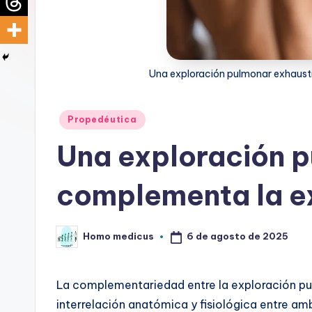
d
i
c
Una exploración pulmonar exhaust
u
Publicado
Propedéutica
s
en
Una exploración 
complementa la e
6 de agosto de 2025
Homo medicus
Publicado
por
La complementariedad entre la exploración pu
interrelación anatómica y fisiológica entre a