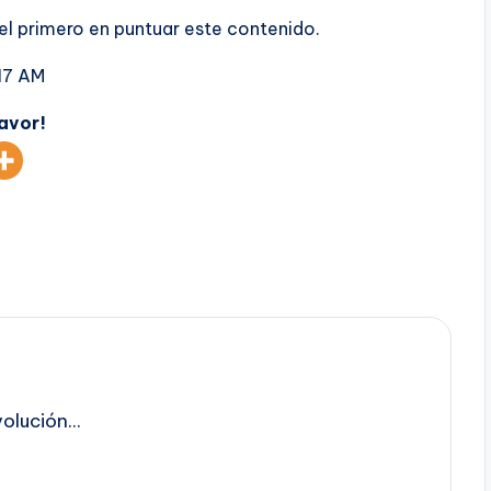
 el primero en puntuar este contenido.
17 AM
favor!
lución...