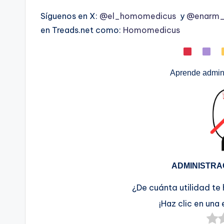
Síguenos en X:
@el_homomedicus
y
@enarm_i
en Treads.net como:
Homomedicus
Aprende admini
ADMINISTRA
¿De cuánta utilidad te
¡Haz clic en una 