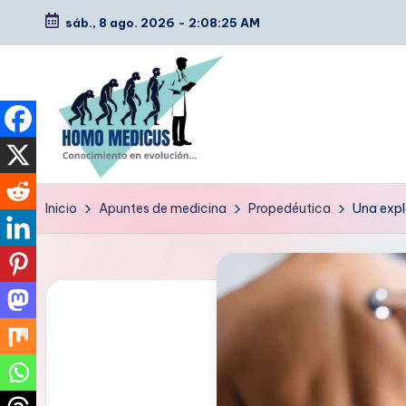
sáb., 8 ago. 2026
-
2:08:26 AM
Saltar
al
contenido
H
Guías
Inicio
Apuntes de medicina
Propedéutica
Una expl
de
o
estudio,
m
resúmenes,
artículos
o
y
m
tips
e