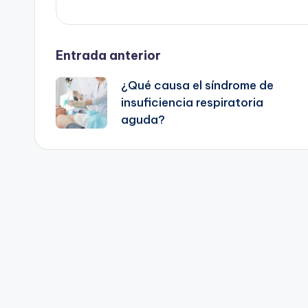
Navegación
Entrada anterior
¿Qué causa el síndrome de
de
insuficiencia respiratoria
aguda?
entradas