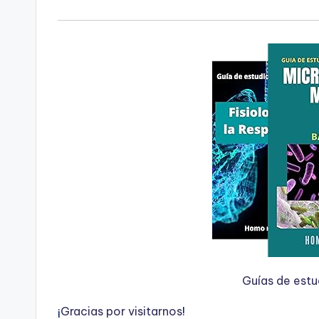
Guías de est
¡
G
r
a
c
i
a
s
p
o
r
v
i
s
i
t
a
r
n
o
s
!