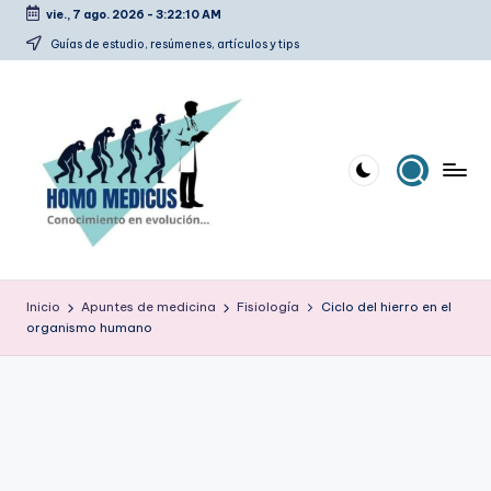
vie., 7 ago. 2026
-
3:22:11 AM
Saltar
Guías de estudio, resúmenes, artículos y tips
al
contenido
H
Guías
de
o
Inicio
Apuntes de medicina
Fisiología
Ciclo del hierro en el
estudio,
organismo humano
m
resúmenes,
artículos
o
y
m
tips
e
d