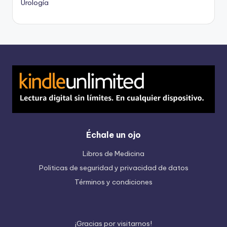
Urología
Échale un ojo
Libros de Medicina
Politicas de seguridad y privacidad de datos
Términos y condiciones
¡
G
r
a
c
i
a
s
p
o
r
v
i
s
i
t
a
r
n
o
s
!