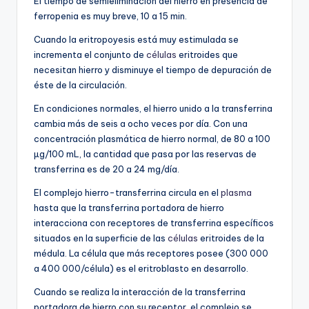
El tiempo de semieliminación del hierro en presencia de
ferropenia es muy breve, 10 a 15 min.
Cuando la eritropoyesis está muy estimulada se
incrementa el conjunto de
células
eritroides que
necesitan hierro y disminuye el tiempo de depuración de
éste de la circulación.
En condiciones normales, el hierro unido a la transferrina
cambia más de seis a ocho veces por día. Con una
concentración plasmática de hierro normal, de 80 a 100
µg/100 mL, la cantidad que pasa por las reservas de
transferrina es de 20 a 24 mg/día.
El complejo hierro-transferrina circula en el
plasma
hasta que la transferrina portadora de hierro
interacciona con receptores de transferrina específicos
situados en la superficie de las
células
eritroides de la
médula. La célula que más receptores posee (300 000
a 400 000/célula) es el eritroblasto en desarrollo.
Cuando se realiza la interacción de la transferrina
portadora de hierro con su receptor, el complejo se