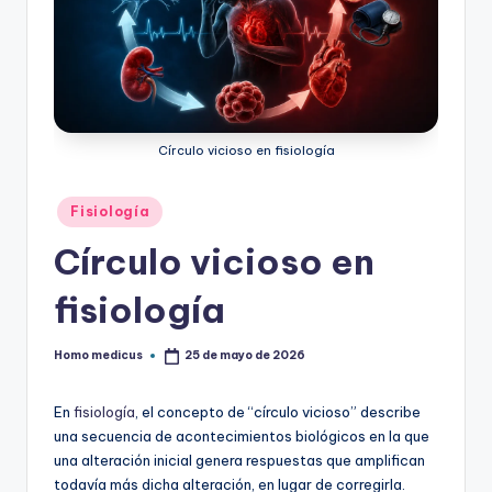
Círculo vicioso en fisiología
Publicado
Fisiología
en
Círculo vicioso en
fisiología
Homo medicus
25 de mayo de 2026
Publicado
por
En
fisiología
, el concepto de “círculo vicioso” describe
una secuencia de acontecimientos biológicos en la que
una alteración inicial genera respuestas que amplifican
todavía más dicha alteración, en lugar de corregirla.