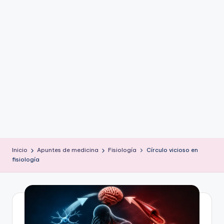
ic
u
s
Inicio
Apuntes de medicina
Fisiología
Círculo vicioso en
fisiología