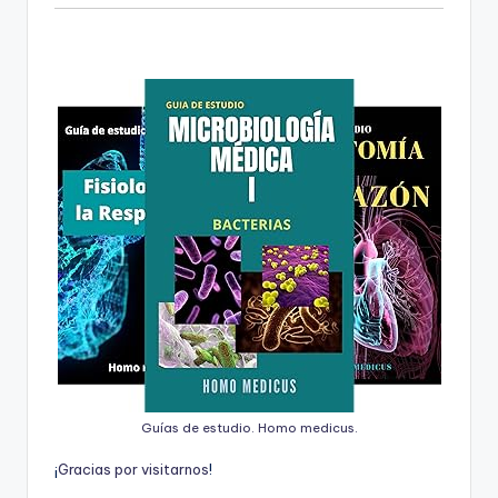
Guías de estudio. Homo medicus.
¡
G
r
a
c
i
a
s
p
o
r
v
i
s
i
t
a
r
n
o
s
!