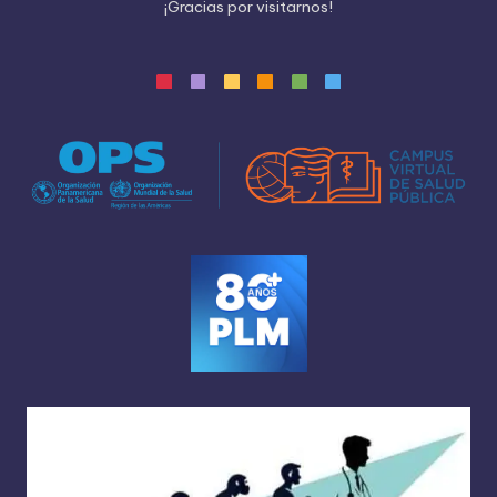
¡
G
r
a
c
i
a
s
p
o
r
v
i
s
i
t
a
r
n
o
s
!