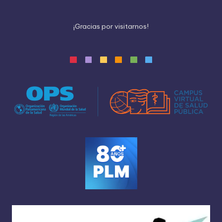
¡
G
r
a
c
i
a
s
p
o
r
v
i
s
i
t
a
r
n
o
s
!