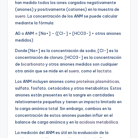
han medido todos los iones cargados negativamente
(aniones) y positivamente (cationes) en la muestra de
suero
. La concentración de los ANM se puede calcular
mediante la fórmula:
AG o ANM = [Na+] – ([Cl-] + [HCO3-] + otros aniones
medidos)
Donde [Na+] es la concentración de sodio, [Cl-] es la
concentración de cloruro, [HCO3-] es la concentración
de
bicarbonato
y otros aniones medidos son cualquier
otro anión que se mide en el
suero
, como el
lactato
.
Los ANM incluyen aniones como
proteínas plasmáticas
,
sulfato, fosfato, cetoácidos y otros metabolitos. Estos
aniones están presentes en la sangre en cantidades
relativamente pequeñas y tienen un impacto limitado en
la carga aniónica total. Sin embargo, cambios en la
concentración de estos aniones pueden influir en el
balance de carga aniónica y en la
acidosis metabólica
.
La medición del ANM es útil en la evaluación de la