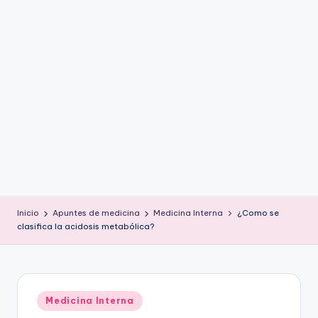
ic
u
s
Inicio
Apuntes de medicina
Medicina Interna
¿Como se
clasifica la acidosis metabólica?
Publicado
Medicina Interna
en