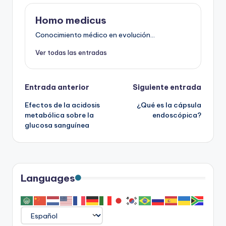
Homo medicus
Conocimiento médico en evolución...
Ver todas las entradas
Navegación
Entrada anterior
Siguiente entrada
Efectos de la acidosis
¿Qué es la cápsula
de
metabólica sobre la
endoscópica?
glucosa sanguínea
entradas
Languages