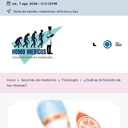
vie., 7 ago. 2026
-
11:11:14 PM
Saltar
Guías de estudio, resúmenes, artículos y tips
al
contenido
H
Guías
de
o
Inicio
Apuntes de medicina
Fisiología
¿Cuál es la función de
estudio,
los riñones?
m
resúmenes,
artículos
o
y
m
tips
e
d