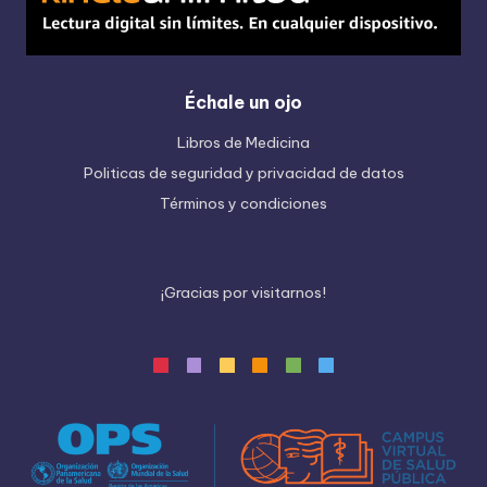
Échale un ojo
Libros de Medicina
Politicas de seguridad y privacidad de datos
Términos y condiciones
¡
G
r
a
c
i
a
s
p
o
r
v
i
s
i
t
a
r
n
o
s
!