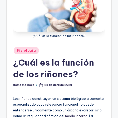
ic
u
s
¿Cuál es la función de los riñones?
Publicado
Fisiología
en
¿Cuál es la función
de los riñones?
Homo medicus
24 de abril de 2026
Publicado
por
Los
riñones
constituyen un sistema biológico altamente
especializado cuya relevancia funcional no puede
entenderse únicamente como un órgano excretor, sino
como un regulador dinámico del
medio interno
. La