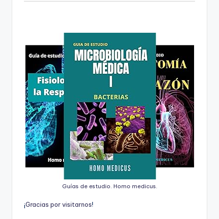
Guías de estudio. Homo medicus.
¡
G
r
a
c
i
a
s
p
o
r
v
i
s
i
t
a
r
n
o
s
!