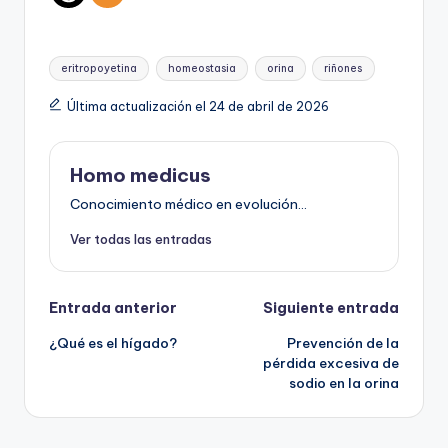
Etiquetas:
eritropoyetina
homeostasia
orina
riñones
Última actualización el 24 de abril de 2026
Homo medicus
Conocimiento médico en evolución...
Ver todas las entradas
Navegación
Entrada anterior
Siguiente entrada
¿Qué es el hígado?
Prevención de la
de
pérdida excesiva de
sodio en la orina
entradas