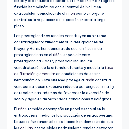
distal y el conducto colector. Este mecanismo integra la
función hemodinámica con el control del volumen
extracelular, consolidando al
riñón
como un órgano
central en la regulación de la presión arterial a largo
plazo.
Las prostaglandinas renales constituyen un sistema
contrarregulador fundamental. Investigaciones de
Breyer y Harris han demostrado que la síntesis de
prostaglandinas en el
riñón
, especialmente
prostaglandina E dos y prostaciclina, induce
vasodilatación de la arteriola aferente y modula la
tasa
de filtración glomerular
en condiciones de estrés
hemodinámico. Este sistema protege al
riñón
contra la
vasoconstricción excesiva inducida por angiotensina II y
catecolaminas, además de favorecer la excreción de
sodio y agua en determinadas condiciones fisiológicas.
El
riñón
también desempeña un papel esencial en la
eritropoyesis mediante la producción de eritropoyetina.
Estudios fundamentales de Haase han demostrado que
las
células
intersticiales peritubulares renales detectan