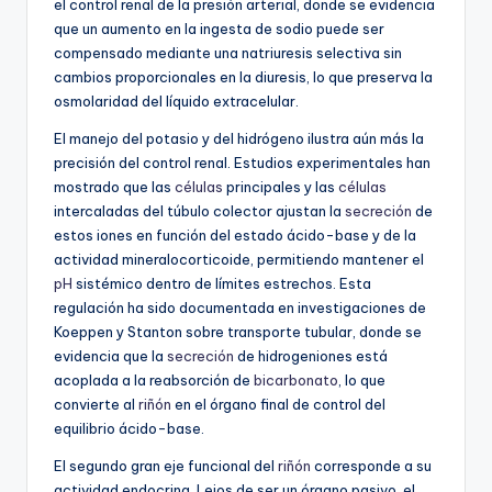
el control renal de la presión arterial, donde se evidencia
que un aumento en la ingesta de sodio puede ser
compensado mediante una natriuresis selectiva sin
cambios proporcionales en la diuresis, lo que preserva la
osmolaridad del líquido extracelular.
El manejo del potasio y del hidrógeno ilustra aún más la
precisión del control renal. Estudios experimentales han
mostrado que las
células
principales y las
células
intercaladas del túbulo colector ajustan la
secreción
de
estos iones en función del estado ácido-base y de la
actividad mineralocorticoide, permitiendo mantener el
pH
sistémico dentro de límites estrechos. Esta
regulación ha sido documentada en investigaciones de
Koeppen y Stanton sobre transporte tubular, donde se
evidencia que la
secreción
de hidrogeniones está
acoplada a la reabsorción de
bicarbonato
, lo que
convierte al
riñón
en el órgano final de control del
equilibrio ácido-base.
El segundo gran eje funcional del
riñón
corresponde a su
actividad endocrina. Lejos de ser un órgano pasivo, el