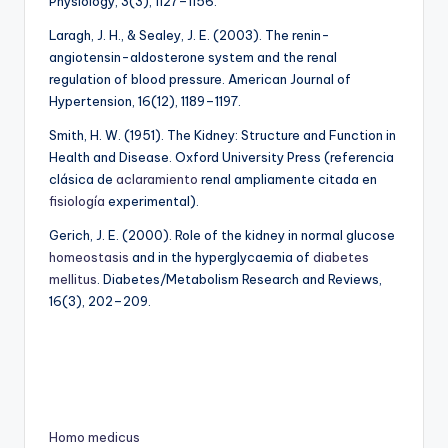
Physiology, 3(3), 1127–1156.
Laragh, J. H., & Sealey, J. E. (2003). The renin-
angiotensin-aldosterone system and the renal
regulation of blood pressure. American Journal of
Hypertension, 16(12), 1189–1197.
Smith, H. W. (1951). The Kidney: Structure and Function in
Health and Disease. Oxford University Press (referencia
clásica de
aclaramiento
renal ampliamente citada en
fisiología
experimental).
Gerich, J. E. (2000). Role of the kidney in normal glucose
homeostasis
and in the hyperglycaemia of
diabetes
mellitus
. Diabetes/Metabolism Research and Reviews,
16(3), 202–209.
Homo medicus