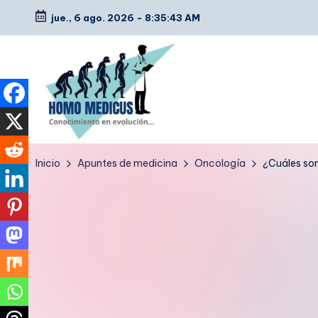
jue., 6 ago. 2026
-
8:35:44 AM
Saltar
al
contenido
H
Guías
Inicio
Apuntes de medicina
Oncología
¿Cuáles son
de
o
estudio,
m
resúmenes,
artículos
o
y
m
tips
e