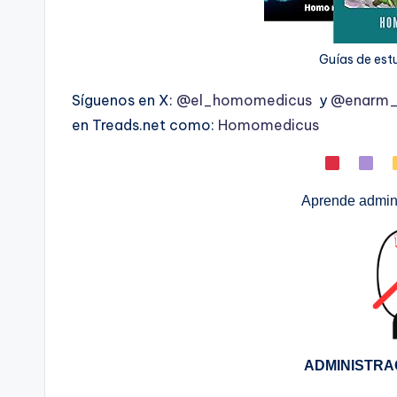
Guías de est
Síguenos en X:
@el_homomedicus
y
@enarm_i
en Treads.net como:
Homomedicus
Aprende admini
ADMINISTRA