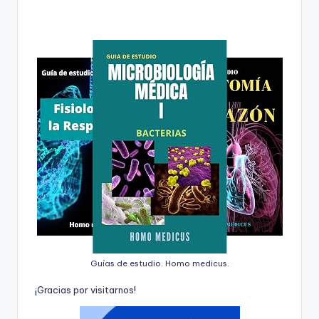
Guías de estudio. Homo medicus.
¡
G
r
a
c
i
a
s
p
o
r
v
i
s
i
t
a
r
n
o
s
!