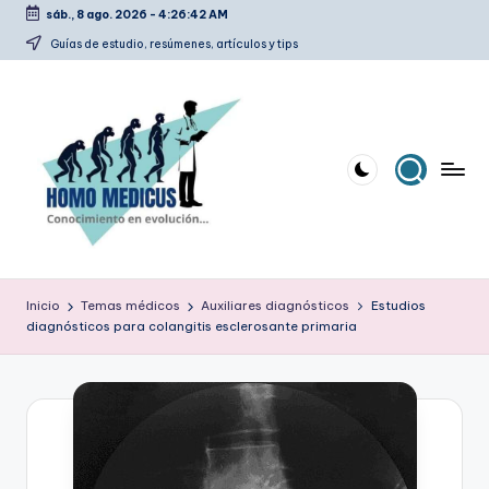
sáb., 8 ago. 2026
-
4:26:43 AM
Saltar
Guías de estudio, resúmenes, artículos y tips
al
contenido
H
Guías
de
o
Inicio
Temas médicos
Auxiliares diagnósticos
Estudios
estudio,
diagnósticos para colangitis esclerosante primaria
m
resúmenes,
artículos
o
y
m
tips
e
d