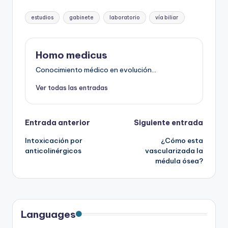
Etiquetas:
estudios
gabinete
laboratorio
vía biliar
Homo medicus
Conocimiento médico en evolución...
Ver todas las entradas
Navegación
Entrada anterior
Siguiente entrada
Intoxicación por
¿Cómo esta
de
anticolinérgicos
vascularizada la
médula ósea?
entradas
Languages