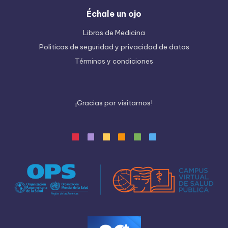
Échale un ojo
Libros de Medicina
Politicas de seguridad y privacidad de datos
Términos y condiciones
¡
G
r
a
c
i
a
s
p
o
r
v
i
s
i
t
a
r
n
o
s
!