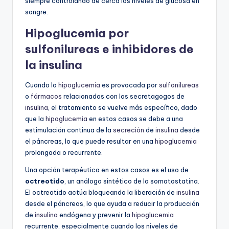
siempre controlando de cerca los niveles de glucosa en
sangre.
Hipoglucemia por
sulfonilureas e inhibidores de
la insulina
Cuando la
hipoglucemia
es provocada por
sulfonilureas
o
fármacos
relacionados con los secretagogos de
insulina
, el tratamiento se vuelve más específico, dado
que la
hipoglucemia
en estos casos se debe a una
estimulación continua de la
secreción
de
insulina
desde
el páncreas, lo que puede resultar en una
hipoglucemia
prolongada o recurrente.
Una opción terapéutica en estos casos es el uso de
octreotido
, un análogo sintético de la somatostatina.
El octreotido actúa bloqueando la liberación de
insulina
desde el páncreas, lo que ayuda a reducir la producción
de
insulina
endógena y prevenir la
hipoglucemia
recurrente, especialmente cuando los niveles de