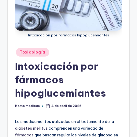
ic
u
s
Intoxicación por fármacos hipoglucemiantes
Publicado
Toxicología
en
Intoxicación por
fármacos
hipoglucemiantes
Homo medicus
4 de abril de 2026
Publicado
por
Los medicamentos utilizados en el tratamiento de la
diabetes mellitus
comprenden una variedad de
fármacos
que buscan regular los niveles de glucosa en