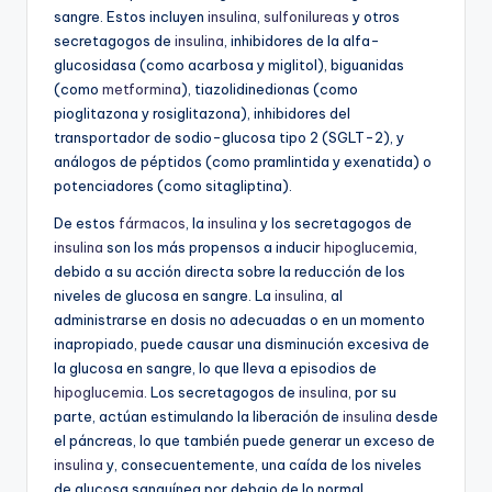
sangre. Estos incluyen
insulina
,
sulfonilureas
y otros
secretagogos de
insulina
, inhibidores de la alfa-
glucosidasa (como acarbosa y miglitol), biguanidas
(como
metformina
), tiazolidinedionas (como
pioglitazona y rosiglitazona), inhibidores del
transportador de sodio-glucosa tipo 2 (SGLT-2), y
análogos de péptidos (como pramlintida y exenatida) o
potenciadores (como sitagliptina).
De estos
fármacos
, la
insulina
y los secretagogos de
insulina
son los más propensos a inducir
hipoglucemia
,
debido a su acción directa sobre la reducción de los
niveles de glucosa en sangre. La
insulina
, al
administrarse en dosis no adecuadas o en un momento
inapropiado, puede causar una disminución excesiva de
la glucosa en sangre, lo que lleva a episodios de
hipoglucemia
. Los secretagogos de
insulina
, por su
parte, actúan estimulando la liberación de
insulina
desde
el páncreas, lo que también puede generar un exceso de
insulina
y, consecuentemente, una caída de los niveles
de glucosa sanguínea por debajo de lo normal.