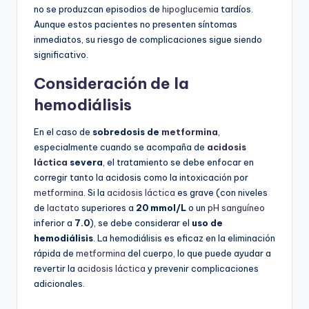
no se produzcan episodios de
hipoglucemia
tardíos.
Aunque estos pacientes no presenten síntomas
inmediatos, su riesgo de complicaciones sigue siendo
significativo.
Consideración de la
hemodiálisis
En el caso de
sobredosis de
metformina
,
especialmente cuando se acompaña de
acidosis
láctica
severa
, el tratamiento se debe enfocar en
corregir tanto la acidosis como la intoxicación por
metformina
. Si la
acidosis láctica
es grave (con niveles
de
lactato
superiores a
20 mmol/L
o un
pH sanguíneo
inferior a
7.0
), se debe considerar el
uso de
hemodiálisis
. La hemodiálisis es eficaz en la eliminación
rápida de
metformina
del cuerpo, lo que puede ayudar a
revertir la
acidosis láctica
y prevenir complicaciones
adicionales.