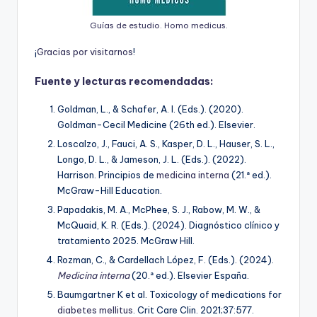
Guías de estudio. Homo medicus.
¡
G
r
a
c
i
a
s
p
o
r
v
i
s
i
t
a
r
n
o
s
!
Fuente y lecturas recomendadas:
Goldman, L., & Schafer, A. I. (Eds.). (2020).
Goldman-Cecil Medicine (26th ed.). Elsevier.
Loscalzo, J., Fauci, A. S., Kasper, D. L., Hauser, S. L.,
Longo, D. L., & Jameson, J. L. (Eds.). (2022).
Harrison. Principios de
medicina interna
(21.ª ed.).
McGraw-Hill Education.
Papadakis, M. A., McPhee, S. J., Rabow, M. W., &
McQuaid, K. R. (Eds.). (2024). Diagnóstico clínico y
tratamiento 2025. McGraw Hill.
Rozman, C., & Cardellach López, F. (Eds.). (2024).
Medicina interna
(20.ª ed.). Elsevier España.
Baumgartner K et al. Toxicology of medications for
diabetes mellitus
. Crit Care Clin. 2021;37:577.