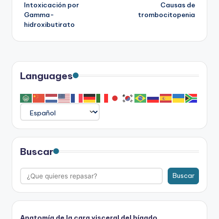
Intoxicación por
Causas de
de
Gamma-
trombocitopenia
hidroxibutirato
entradas
Languages
Buscar
Buscar
Anatomía de la cara visceral del hígado