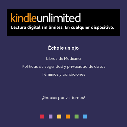
Échale un ojo
Libros de Medicina
Politicas de seguridad y privacidad de datos
Términos y condiciones
¡
G
r
a
c
i
a
s
p
o
r
v
i
s
i
t
a
r
n
o
s
!