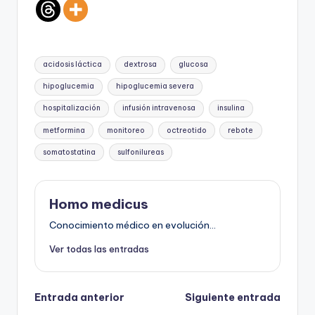
Etiquetas:
acidosis láctica
dextrosa
glucosa
hipoglucemia
hipoglucemia severa
hospitalización
infusión intravenosa
insulina
metformina
monitoreo
octreotido
rebote
somatostatina
sulfonilureas
Homo medicus
Conocimiento médico en evolución...
Ver todas las entradas
Navegación
Entrada anterior
Siguiente entrada