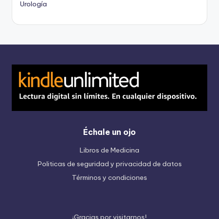
Urología
Échale un ojo
Libros de Medicina
Politicas de seguridad y privacidad de datos
Términos y condiciones
¡
G
r
a
c
i
a
s
p
o
r
v
i
s
i
t
a
r
n
o
s
!