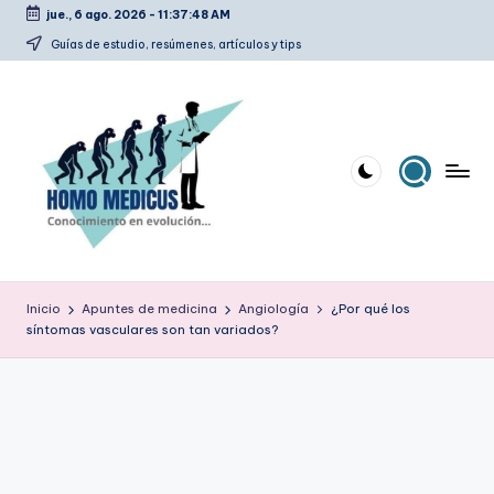
jue., 6 ago. 2026
-
11:37:48 AM
Saltar
Guías de estudio, resúmenes, artículos y tips
al
contenido
H
Guías
de
o
Inicio
Apuntes de medicina
Angiología
¿Por qué los
estudio,
síntomas vasculares son tan variados?
m
resúmenes,
artículos
o
y
m
tips
e
d