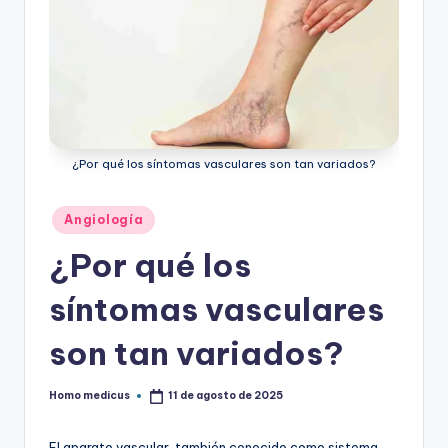
¿Por qué los síntomas vasculares son tan variados?
Publicado
Angiología
en
¿Por qué los
síntomas vasculares
son tan variados?
Homo medicus
11 de agosto de 2025
Publicado
por
El aparato vascular, también conocido como sistema