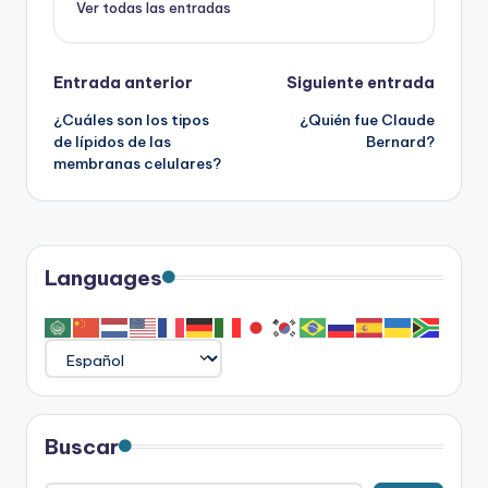
Ver todas las entradas
Navegación
Entrada anterior
Siguiente entrada
¿Cuáles son los tipos
¿Quién fue Claude
de
de lípidos de las
Bernard?
membranas celulares?
entradas
Languages
Buscar