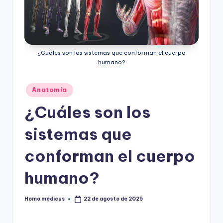
ic
u
s
¿Cuáles son los sistemas que conforman el cuerpo
humano?
Publicado
Anatomía
en
¿Cuáles son los
sistemas que
conforman el cuerpo
humano?
Homo medicus
22 de agosto de 2025
Publicado
por