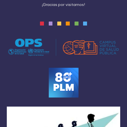
¡
G
r
a
c
i
a
s
p
o
r
v
i
s
i
t
a
r
n
o
s
!