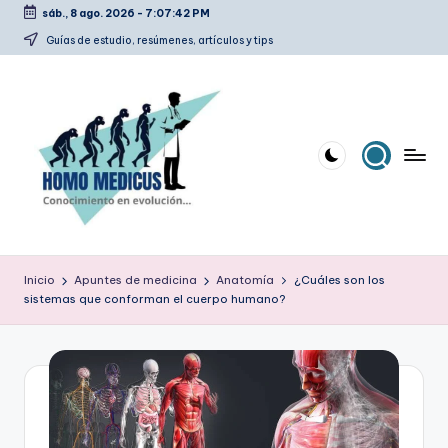
sáb., 8 ago. 2026
-
7:07:42 PM
Saltar
Guías de estudio, resúmenes, artículos y tips
al
contenido
H
Guías
de
o
Inicio
Apuntes de medicina
Anatomía
¿Cuáles son los
estudio,
sistemas que conforman el cuerpo humano?
m
resúmenes,
artículos
o
y
m
tips
e
d