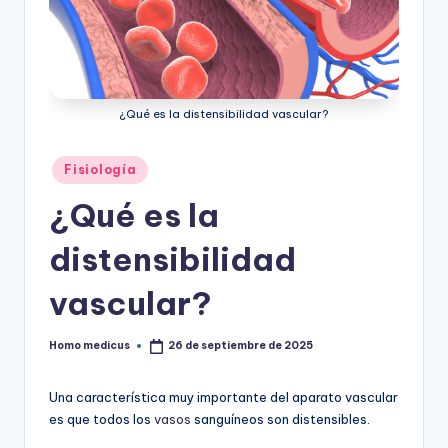
ic
u
s
¿Qué es la distensibilidad vascular?
Publicado
Fisiología
en
¿Qué es la
distensibilidad
vascular?
Homo medicus
26 de septiembre de 2025
Publicado
por
Una característica muy importante del aparato vascular
es que todos los
vasos
sanguíneos son distensibles.