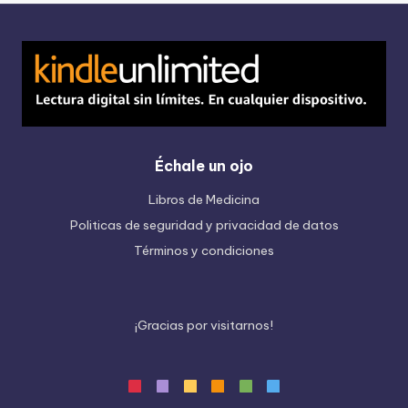
Échale un ojo
Libros de Medicina
Politicas de seguridad y privacidad de datos
Términos y condiciones
¡
G
r
a
c
i
a
s
p
o
r
v
i
s
i
t
a
r
n
o
s
!