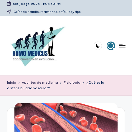
sáb., 8 ago. 2026
-
1:08:50 PM
Saltar
Guías de estudio, resúmenes, artículos y tips
al
contenido
H
Guías
de
o
Inicio
Apuntes de medicina
Fisiología
¿Qué es la
estudio,
distensibilidad vascular?
m
resúmenes,
artículos
o
y
m
tips
e
d