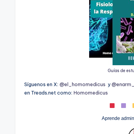
Guías de est
Síguenos en X:
@el_homomedicus
y
@enarm_i
en Treads.net como:
Homomedicus
Aprende admini