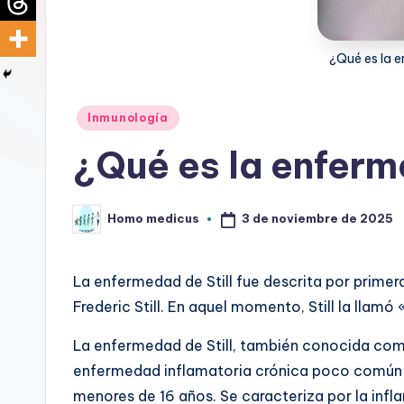
d
i
¿Qué es la e
c
Publicado
Inmunología
u
en
¿Qué es la enferm
s
3 de noviembre de 2025
Homo medicus
Publicado
por
La enfermedad de Still fue descrita por primer
Frederic Still. En aquel momento, Still la llamó «a
La enfermedad de Still, también conocida como 
enfermedad inflamatoria crónica poco común q
menores de 16 años. Se caracteriza por la inf