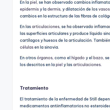
En la
piel
, se han observado cambios inflamator
epidermis
y la
dermis
, y dilatación de los
vasos
cambios en la estructura de las fibras de colá
En las
articulaciones
, se ha observado inflamac
las superficies articulares y produce líquido si
cartílagos y huesos de la articulación. Tambié
células
en la sinovia.
En otros
órganos
, como el
hígado
y el
bazo
, s
los descritos en la
piel
y las
articulaciones
.
Tratamiento
El tratamiento de la enfermedad de Still depen
medicamentos antiinflamatorios no esteroideo