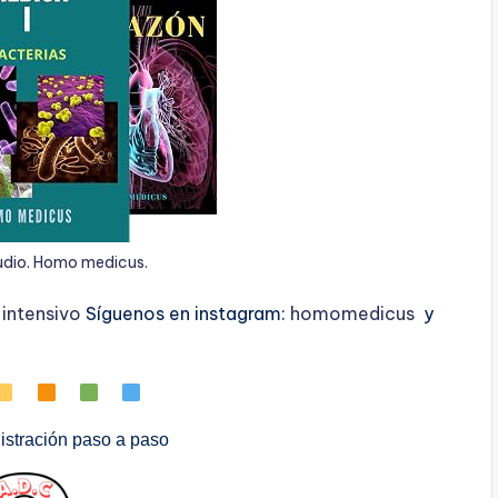
udio. Homo medicus.
ntensivo
Síguenos en instagram:
homomedicus
y
stración paso a paso