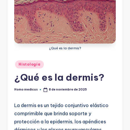
¿Qué es la dermis?
Publicado
Histología
en
¿Qué es la dermis?
Homo medicus
8 de noviembre de 2025
Publicado
por
La dermis es un tejido conjuntivo elástico
comprimible que brinda soporte y
protección a la
epidermis
, los apéndices
dérmicos y los plexos neurovasculares.