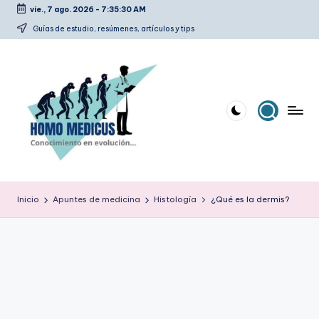
vie., 7 ago. 2026
-
7:35:31 AM
Saltar
Guías de estudio, resúmenes, artículos y tips
al
contenido
H
Guías
de
o
Inicio
Apuntes de medicina
Histología
¿Qué es la dermis?
estudio,
m
resúmenes,
artículos
o
y
m
tips
e
d