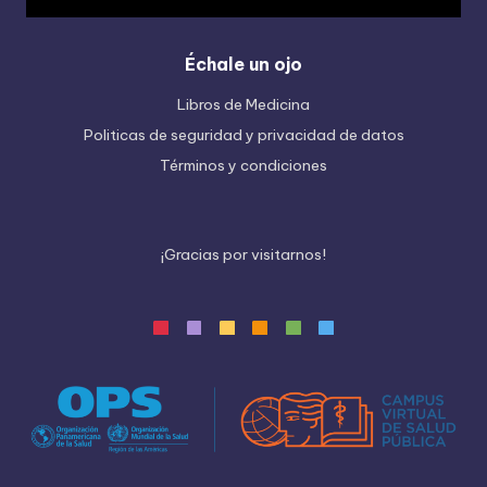
Échale un ojo
Libros de Medicina
Politicas de seguridad y privacidad de datos
Términos y condiciones
¡
G
r
a
c
i
a
s
p
o
r
v
i
s
i
t
a
r
n
o
s
!