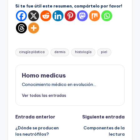
Si te fue útil este resumen, compártelo por favor!
Etiquetas:
cirugía plástica
dermis
histología
piel
Homo medicus
Conocimiento médico en evolución...
Ver todas las entradas
Navegación
Entrada anterior
Siguiente entrada
¿Dónde se producen
Componentes de la
de
los neutrófilos?
lectura