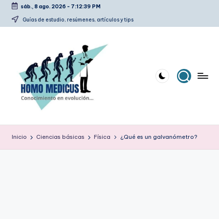
sáb., 8 ago. 2026
-
7:12:40 PM
Saltar
Guías de estudio, resúmenes, artículos y tips
al
contenido
H
Guías
de
o
Inicio
Ciencias básicas
Física
¿Qué es un galvanómetro?
estudio,
m
resúmenes,
artículos
o
y
m
tips
e
d