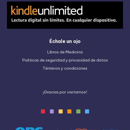
Échale un ojo
Libros de Medicina
Politicas de seguridad y privacidad de datos
Términos y condiciones
¡
G
r
a
c
i
a
s
p
o
r
v
i
s
i
t
a
r
n
o
s
!