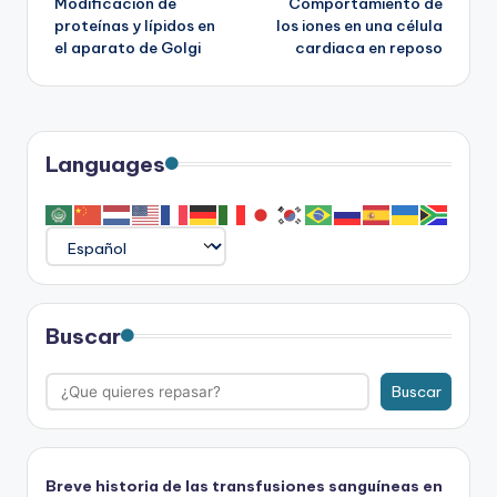
Modificación de
Comportamiento de
de
proteínas y lípidos en
los iones en una célula
el aparato de Golgi
cardiaca en reposo
entradas
Languages
Buscar
Buscar
Breve historia de las transfusiones sanguíneas en