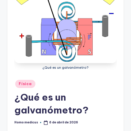
¿Qué es un galvanómetro?
Publicado
Física
en
¿Qué es un
galvanómetro?
Homo medicus
6 de abril de 2026
Publicado
por