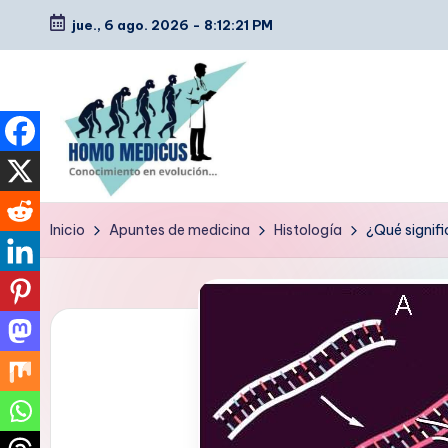
jue., 6 ago. 2026
-
8:12:22 PM
Saltar
al
contenido
H
Guías
Inicio
Apuntes de medicina
Histología
¿Qué signifi
de
o
estudio,
m
resúmenes,
artículos
o
y
m
tips
e