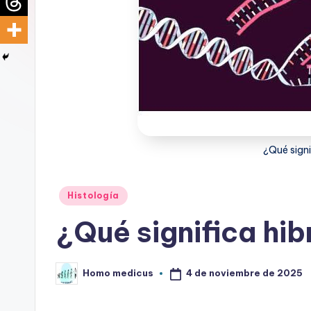
d
i
c
u
s
¿Qué signi
Publicado
Histología
en
¿Qué significa hi
4 de noviembre de 2025
Homo medicus
Publicado
por