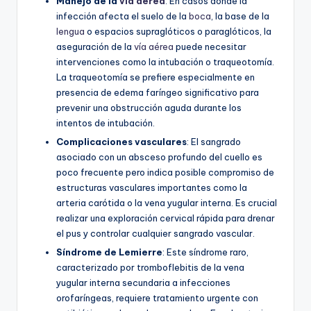
Manejo de la
vía aérea
: En casos donde la
infección afecta el suelo de la
boca
, la base de la
lengua
o espacios supraglóticos o paraglóticos, la
aseguración de la
vía aérea
puede necesitar
intervenciones como la intubación o traqueotomía.
La traqueotomía se prefiere especialmente en
presencia de edema faríngeo significativo para
prevenir una obstrucción aguda durante los
intentos de intubación.
Complicaciones vasculares
: El sangrado
asociado con un absceso profundo del cuello es
poco frecuente pero indica posible compromiso de
estructuras vasculares importantes como la
arteria carótida o la vena yugular interna. Es crucial
realizar una exploración cervical rápida para drenar
el pus y controlar cualquier sangrado vascular.
Síndrome de Lemierre
: Este síndrome raro,
caracterizado por tromboflebitis de la vena
yugular interna secundaria a infecciones
orofaríngeas, requiere tratamiento urgente con