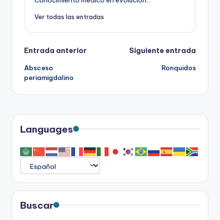
Ver todas las entradas
Navegación
Entrada anterior
Siguiente entrada
Absceso
Ronquidos
de
periamigdalino
entradas
Languages
Buscar