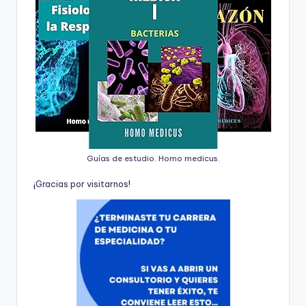
Guías de estudio. Homo medicus.
¡
G
r
a
c
i
a
s
p
o
r
v
i
s
i
t
a
r
n
o
s
!