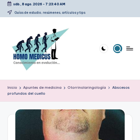
sáb., 8 ago. 2026
-
7:23:41 AM
Saltar
Guías de estudio, resúmenes, artículos y tips
al
contenido
H
Guías
de
o
Inicio
Apuntes de medicina
Otorrinolaringología
Abscesos
estudio,
profundos del cuello
m
resúmenes,
artículos
o
y
m
tips
e
d