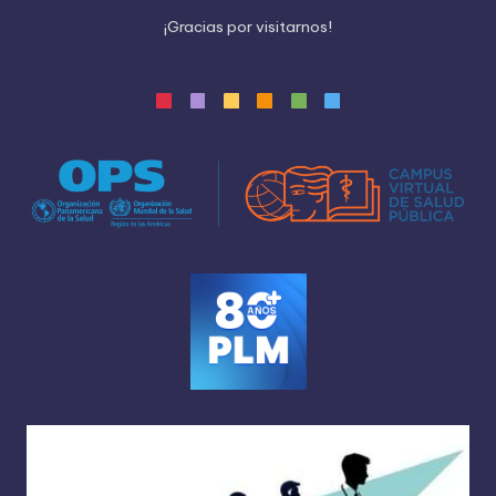
¡
G
r
a
c
i
a
s
p
o
r
v
i
s
i
t
a
r
n
o
s
!