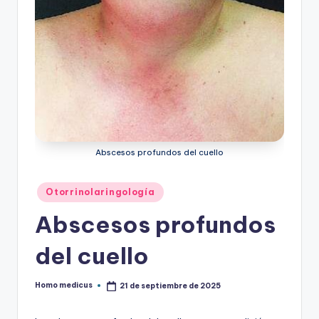
ic
u
s
Abscesos profundos del cuello
Publicado
Otorrinolaringología
en
Abscesos profundos
del cuello
Homo medicus
21 de septiembre de 2025
Publicado
por