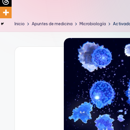
d
i
Inicio
Apuntes de medicina
Microbiología
Activado
c
u
s