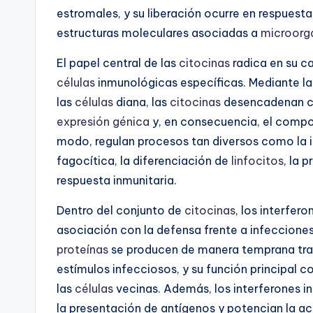
estromales, y su liberación ocurre en respuest
estructuras moleculares asociadas a
microorg
El papel central de las
citocinas
radica en su ca
células
inmunológicas específicas. Mediante la
las
células
diana, las
citocinas
desencadenan cas
expresión génica
y, en consecuencia, el compo
modo, regulan procesos tan diversos como la i
fagocítica, la diferenciación de
linfocitos
, la 
respuesta inmunitaria.
Dentro del conjunto de
citocinas
, los interfer
asociación con la defensa frente a infecciones 
proteínas
se producen de manera temprana tras 
estímulos infecciosos, y su función principal co
las
células
vecinas. Además, los interferones i
la presentación de antígenos y potencian la a