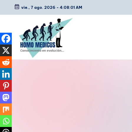
vie., 7 ago. 2026
-
4:08:02 AM
Saltar
al
contenido
H
Guías
de
o
estudio,
m
resúmenes,
artículos
o
y
m
tips
e