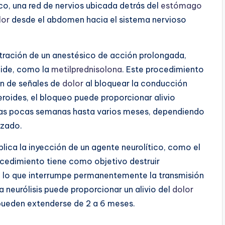
co, una red de nervios ubicada detrás del
estómago
lor
desde el abdomen hacia el sistema nervioso
stración de un anestésico de acción prolongada,
oide, como la
metilprednisolona
. Este procedimiento
ón de señales de
dolor
al bloquear la conducción
eroides, el bloqueo puede proporcionar alivio
nas pocas semanas hasta varios meses, dependiendo
izado.
mplica la inyección de un agente neurolítico, como el
rocedimiento tiene como objetivo destruir
o, lo que interrumpe permanentemente la transmisión
la neurólisis puede proporcionar un alivio del
dolor
pueden extenderse de 2 a 6 meses.