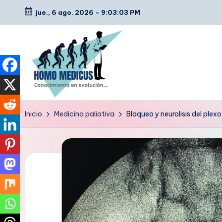
jue., 6 ago. 2026
-
9:03:04 PM
Saltar
al
contenido
H
Guías
Inicio
Medicina paliativa
Bloqueo y neurolisis del plex
de
o
estudio,
m
resúmenes,
artículos
o
y
m
tips
e