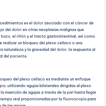
ocedimientos es el
dolor
asociado con el
cáncer
de
ejo del
dolor
en otras neoplasias malignas que
l
bazo
, el
riñón
y el tracto gastrointestinal, así como
de realizar un bloqueo del plexo celíaco o una
 la naturaleza y la gravedad del
dolor
, la respuesta al
al del
paciente
.
loqueo del plexo celíaco es mediante un enfoque
pia
, utilizando agujas bilaterales dirigidas al plexo
la inserción de agujas a través de la
piel
hasta llegar
 tiempo real proporcionadas por la
fluoroscopia
para
 de las agujas.