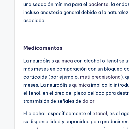
una sedación mínima para el
paciente
, la end
incluso anestesia general debido a la naturale
asociada.
Medicamentos
La neuroólisis
química
con alcohol o fenol se ut
más meses en comparación con un bloqueo con 
corticoide (por ejemplo,
metilprednisolona
), 
meses. La neuroólisis
química
implica la intro
el fenol, en el área del plexo celíaco para dest
transmisión de señales de
dolor
.
El alcohol, específicamente el
etanol
, es el ag
su disponibilidad y capacidad para producir res