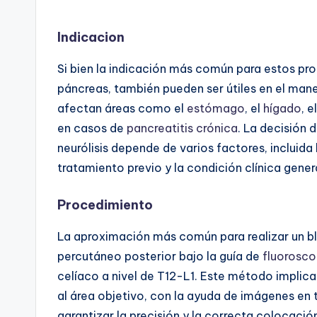
Indicacion
Si bien la indicación más común para estos pr
páncreas, también pueden ser útiles en el man
afectan áreas como el
estómago
, el
hígado
, e
en casos de
pancreatitis crónica
. La decisión 
neurólisis depende de varios factores, incluida
tratamiento previo y la condición clínica gener
Procedimiento
La aproximación más común para realizar un b
percutáneo posterior bajo la guía de
fluorosco
celíaco a nivel de T12-L1. Este método implica 
al área objetivo, con la ayuda de imágenes en
garantizar la precisión y la correcta colocación