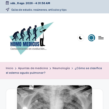
sáb., 8 ago. 2026
-
4:31:57 AM
Saltar
Guías de estudio, resúmenes, artículos y tips
al
contenido
H
Guías
de
o
Inicio
Apuntes de medicina
Neumología
¿Cómo se clasifica
estudio,
el edema agudo pulmonar?
m
resúmenes,
artículos
o
y
m
tips
e
d