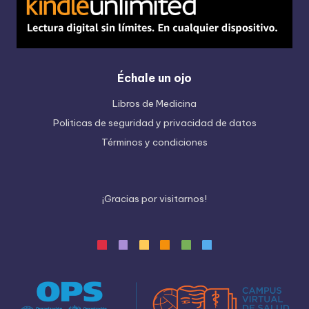
Échale un ojo
Libros de Medicina
Politicas de seguridad y privacidad de datos
Términos y condiciones
¡
G
r
a
c
i
a
s
p
o
r
v
i
s
i
t
a
r
n
o
s
!