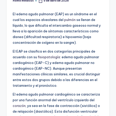
Homo medicus
5 de abril de 2026
Publicado
por
El edema agudo pulmonar (EAP) es un síndrome en el
cual los espacios alveolares del
pulmón
se llenan de
líquido, lo que dificulta el intercambio gaseoso normal y
lleva a la aparición de síntomas característicos como
disnea (dificultad respiratoria) e hipoxemia (baja
concentración de oxígeno en la sangre).
El EAP se clasifica en dos categorías principales de
acuerdo con su
fisiopatología
: edema agudo pulmonar
cardiogénico (EAP-C) y edema agudo pulmonar no
cardiogénico (EAP-NC). Aunque presentan
manifestaciones clínicas similares, es crucial distinguir
entre estos dos grupos debido a las diferencias en el
tratamiento y el pronóstico.
El edema agudo pulmonar cardiogénico se caracteriza
por una función anormal del ventrículo izquierdo del
corazón
, ya sea en la fase de contracción (sistólica) o
de relajación (diastólica). Esta disfunción ventricular