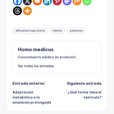
Etiquetas:
dificultad respiratoria
edema
pulmones
Homo medicus
Conocimiento médico en evolución...
Ver todas las entradas
Navegación
Entrada anterior
Siguiente entrada
Adaptación
¿Qué forma tiene el
de
metabólica a la
testículo?
innanición prolongada
entradas