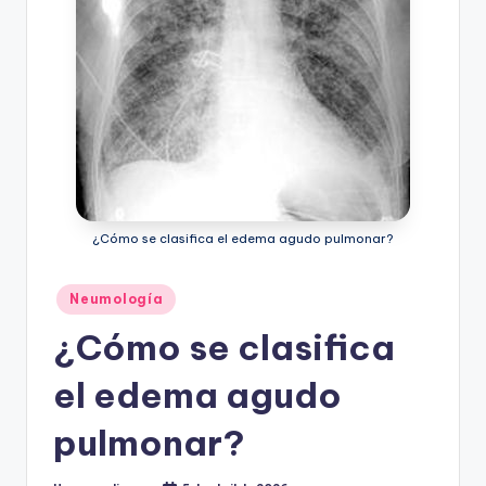
ic
u
s
¿Cómo se clasifica el edema agudo pulmonar?
Publicado
Neumología
en
¿Cómo se clasifica
el edema agudo
pulmonar?