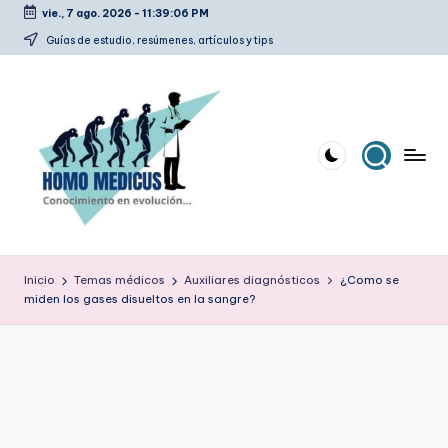
vie., 7 ago. 2026
-
11:39:07 PM
Saltar
Guías de estudio, resúmenes, artículos y tips
al
contenido
H
Guías
de
o
Inicio
Temas médicos
Auxiliares diagnósticos
¿Como se
estudio,
miden los gases disueltos en la sangre?
m
resúmenes,
artículos
o
y
m
tips
e
d