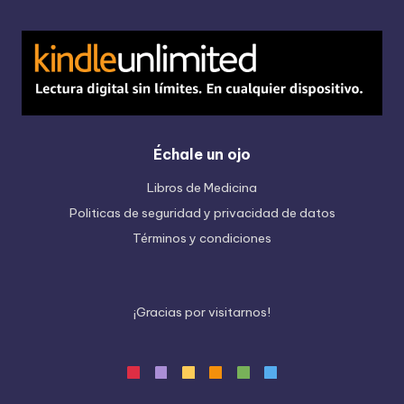
Échale un ojo
Libros de Medicina
Politicas de seguridad y privacidad de datos
Términos y condiciones
¡
G
r
a
c
i
a
s
p
o
r
v
i
s
i
t
a
r
n
o
s
!