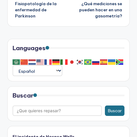
Fisiopatología de la
¿Qué mediciones se
de
enfermedad de
pueden hacer en una
Parkinson
gasometría?
entradas
Languages
Buscar
Buscar
El incidente de Horace Wells