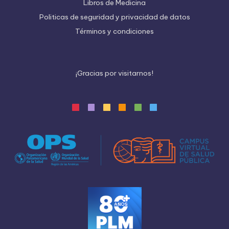
Libros de Medicina
Politicas de seguridad y privacidad de datos
Términos y condiciones
¡
G
r
a
c
i
a
s
p
o
r
v
i
s
i
t
a
r
n
o
s
!