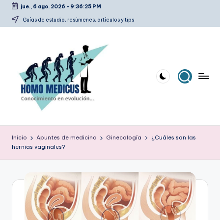
jue., 6 ago. 2026
-
9:36:26 PM
Saltar
Guías de estudio, resúmenes, artículos y tips
al
contenido
H
Guías
de
o
Inicio
Apuntes de medicina
Ginecología
¿Cuáles son las
estudio,
hernias vaginales?
m
resúmenes,
artículos
o
y
m
tips
e
d