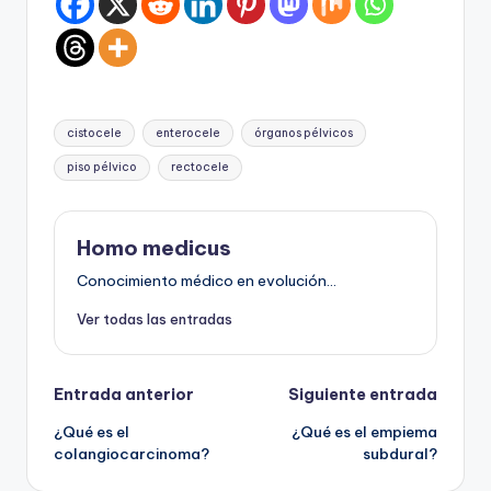
Etiquetas:
cistocele
enterocele
órganos pélvicos
piso pélvico
rectocele
Homo medicus
Conocimiento médico en evolución...
Ver todas las entradas
Navegación
Entrada anterior
Siguiente entrada
¿Qué es el
¿Qué es el empiema
de
colangiocarcinoma?
subdural?
entradas