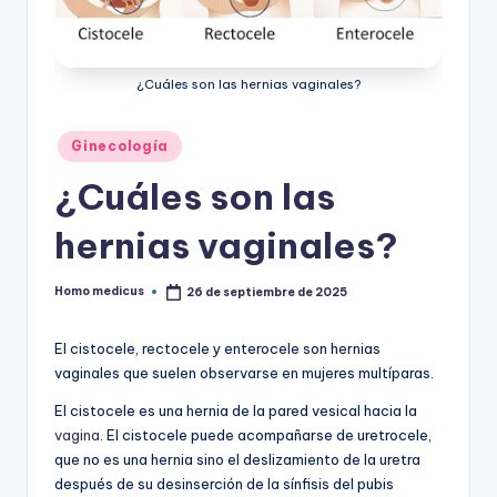
ic
u
¿Cuáles son las hernias vaginales?
s
Publicado
Ginecología
en
¿Cuáles son las
hernias vaginales?
Homo medicus
26 de septiembre de 2025
Publicado
por
El cistocele, rectocele y enterocele son hernias
vaginales que suelen observarse en mujeres multíparas.
El cistocele es una hernia de la pared vesical hacia la
vagina
. El cistocele puede acompañarse de uretrocele,
que no es una hernia sino el deslizamiento de la uretra
después de su desinserción de la sínfisis del pubis