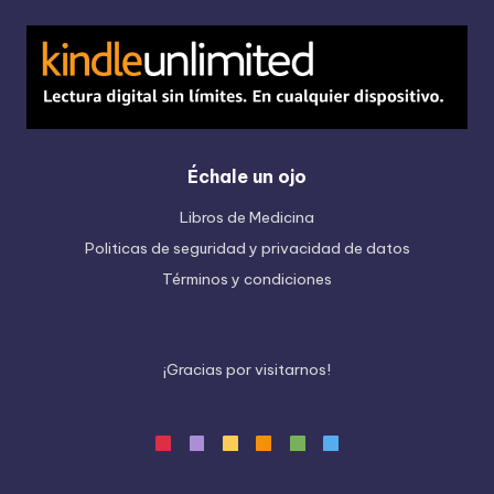
Échale un ojo
Libros de Medicina
Politicas de seguridad y privacidad de datos
Términos y condiciones
¡
G
r
a
c
i
a
s
p
o
r
v
i
s
i
t
a
r
n
o
s
!