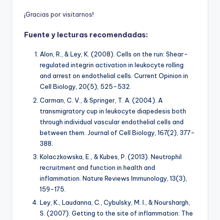
¡
G
r
a
c
i
a
s
p
o
r
v
i
s
i
t
a
r
n
o
s
!
Fuente y lecturas recomendadas:
Alon, R., & Ley, K. (2008). Cells on the run: Shear-
regulated integrin activation in leukocyte rolling
and arrest on endothelial cells.
Current Opinion in
Cell Biology, 20
(5), 525-532.
Carman, C. V., & Springer, T. A. (2004). A
transmigratory cup in leukocyte diapedesis both
through individual vascular endothelial cells and
between them.
Journal of Cell Biology, 167
(2), 377-
388.
Kolaczkowska, E., & Kubes, P. (2013). Neutrophil
recruitment and function in health and
inflammation.
Nature Reviews Immunology, 13
(3),
159-175.
Ley, K., Laudanna, C., Cybulsky, M. I., & Nourshargh,
S. (2007). Getting to the site of inflammation: The