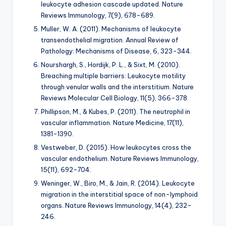
leukocyte adhesion cascade updated.
Nature
Reviews Immunology, 7
(9), 678-689.
Muller, W. A. (2011). Mechanisms of leukocyte
transendothelial migration.
Annual Review of
Pathology: Mechanisms of Disease, 6
, 323-344.
Nourshargh, S., Hordijk, P. L., & Sixt, M. (2010).
Breaching multiple barriers: Leukocyte motility
through venular walls and the interstitium.
Nature
Reviews Molecular Cell Biology, 11
(5), 366-378.
Phillipson, M., & Kubes, P. (2011). The neutrophil in
vascular inflammation.
Nature Medicine, 17
(11),
1381-1390.
Vestweber, D. (2015). How leukocytes cross the
vascular endothelium.
Nature Reviews Immunology,
15
(11), 692-704.
Weninger, W., Biro, M., & Jain, R. (2014). Leukocyte
migration in the interstitial space of non-lymphoid
organs.
Nature Reviews Immunology, 14
(4), 232-
246.