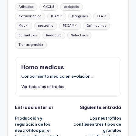
Etiquetas:
Adhesión
CXCL8
endotelio
extravasación
ICAM-1
Integrinas
LFA-1
Mac-1
neutrófilo
PECAM-1
Quimiocinas
quimiotaxis
Rodadura
Selectinas
Transmigración
Homo medicus
Conocimiento médico en evolución...
Ver todas las entradas
Navegación
Entrada anterior
Siguiente entrada
Producción y
Los neutrófilos
de
regulación de los
contienen tres tipos de
neutrófilos por el
gránulos
entradas