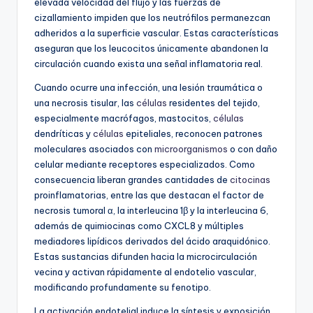
elevada velocidad del flujo y las fuerzas de
cizallamiento impiden que los neutrófilos permanezcan
adheridos a la superficie vascular. Estas características
aseguran que los leucocitos únicamente abandonen la
circulación cuando exista una señal inflamatoria real.
Cuando ocurre una infección, una lesión traumática o
una necrosis tisular, las
células
residentes del tejido,
especialmente macrófagos, mastocitos,
células
dendríticas y
células
epiteliales, reconocen patrones
moleculares asociados con
microorganismos
o con daño
celular mediante receptores especializados. Como
consecuencia liberan grandes cantidades de
citocinas
proinflamatorias, entre las que destacan el factor de
necrosis tumoral α, la interleucina 1β y la interleucina 6,
además de quimiocinas como CXCL8 y múltiples
mediadores lipídicos derivados del ácido araquidónico.
Estas sustancias difunden hacia la microcirculación
vecina y activan rápidamente al endotelio vascular,
modificando profundamente su fenotipo.
La activación endotelial induce la síntesis y exposición