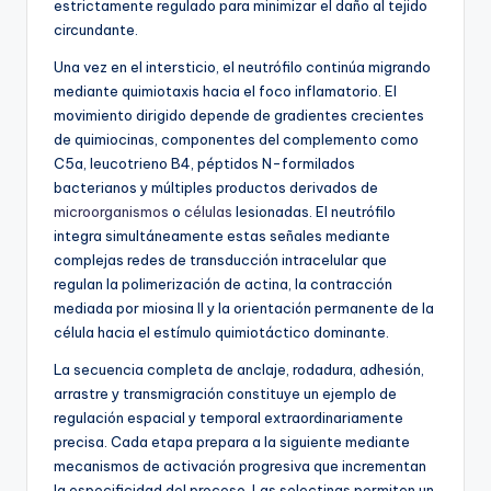
estrictamente regulado para minimizar el daño al tejido
circundante.
Una vez en el intersticio, el neutrófilo continúa migrando
mediante quimiotaxis hacia el foco inflamatorio. El
movimiento dirigido depende de gradientes crecientes
de quimiocinas, componentes del complemento como
C5a, leucotrieno B4, péptidos N-formilados
bacterianos y múltiples productos derivados de
microorganismos
o
células
lesionadas. El neutrófilo
integra simultáneamente estas señales mediante
complejas redes de transducción intracelular que
regulan la polimerización de actina, la contracción
mediada por miosina II y la orientación permanente de la
célula hacia el estímulo quimiotáctico dominante.
La secuencia completa de anclaje, rodadura, adhesión,
arrastre y transmigración constituye un ejemplo de
regulación espacial y temporal extraordinariamente
precisa. Cada etapa prepara a la siguiente mediante
mecanismos de activación progresiva que incrementan
la especificidad del proceso. Las selectinas permiten un