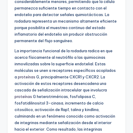
considerablemente menores, permitiendo que la célula
permanezca suficiente tiempo en contacto con el
endotelio para detectar señales quimiotácticas. La
rodadura representa un mecanismo altamente eficiente
porque posibilita el muestreo continuo del estado
inflamatorio del endotelio sin producir obstrucción
permanente del flujo sanguíneo.
La importancia funcional de la rodadura radica en que
acerca físicamente al neutrófilo a las quimiocinas
inmovilizadas sobre la superficie endotelial. Estas
moléculas se unen a receptores específicos acoplados
a
proteínas
G, principalmente CXCR1 y CXCR2. La
activación de estos receptores desencadena una
cascada de señalización intracelular que involucra
proteínas
G heterotriméricas, fosfolipasa C,
fosfatidilinositol 3-cinasa, incremento de calcio
citosólico, activación de Rap1, talina y kindlina,
culminando en un fenómeno conocido como activación
de integrinas mediante señalización desde el interior
hacia el exterior. Como resultado, las integrinas