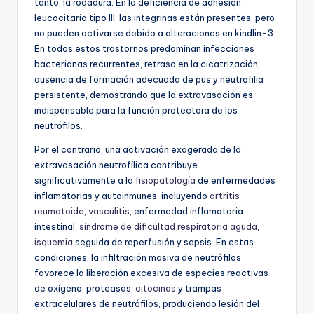
tanto, la rodadura. En la deficiencia de adhesión
leucocitaria tipo III, las integrinas están presentes, pero
no pueden activarse debido a alteraciones en kindlin-3.
En todos estos trastornos predominan infecciones
bacterianas recurrentes, retraso en la cicatrización,
ausencia de formación adecuada de pus y neutrofilia
persistente, demostrando que la extravasación es
indispensable para la función protectora de los
neutrófilos.
Por el contrario, una activación exagerada de la
extravasación neutrofílica contribuye
significativamente a la
fisiopatología
de enfermedades
inflamatorias y autoinmunes, incluyendo
artritis
reumatoide
,
vasculitis
, enfermedad inflamatoria
intestinal,
síndrome de dificultad respiratoria aguda
,
isquemia
seguida de reperfusión y sepsis. En estas
condiciones, la infiltración masiva de neutrófilos
favorece la liberación excesiva de especies reactivas
de oxígeno, proteasas,
citocinas
y trampas
extracelulares de neutrófilos, produciendo lesión del