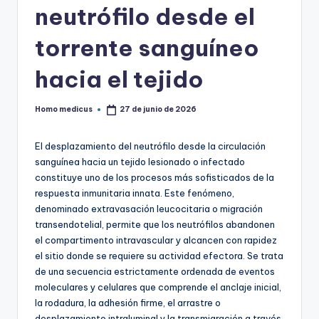
neutrófilo desde el
torrente sanguíneo
hacia el tejido
Homo medicus
27 de junio de 2026
Publicado
por
El desplazamiento del neutrófilo desde la circulación
sanguínea hacia un tejido lesionado o infectado
constituye uno de los procesos más sofisticados de la
respuesta inmunitaria innata. Este fenómeno,
denominado extravasación leucocitaria o migración
transendotelial, permite que los neutrófilos abandonen
el compartimento intravascular y alcancen con rapidez
el sitio donde se requiere su actividad efectora. Se trata
de una secuencia estrictamente ordenada de eventos
moleculares y celulares que comprende el anclaje inicial,
la rodadura, la adhesión firme, el arrastre o
desplazamiento intraluminal y la transmigración a través