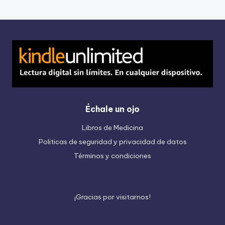
Échale un ojo
Libros de Medicina
Politicas de seguridad y privacidad de datos
Términos y condiciones
¡
G
r
a
c
i
a
s
p
o
r
v
i
s
i
t
a
r
n
o
s
!