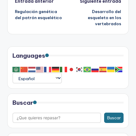
Navegación
Entrada anterior
Siguiente entrada
Regulación genética
Desarrollo del
de
del patrón esquelético
esqueleto en los
vertebrados
entradas
Languages
Buscar
Buscar