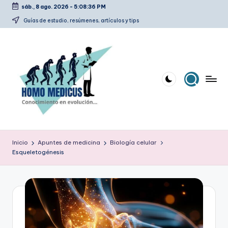
sáb., 8 ago. 2026
-
5:08:36 PM
Saltar
Guías de estudio, resúmenes, artículos y tips
al
contenido
H
Guías
de
o
Inicio
Apuntes de medicina
Biología celular
estudio,
Esqueletogénesis
m
resúmenes,
artículos
o
y
m
tips
e
d