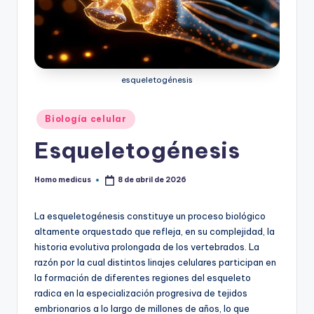
ic
u
s
esqueletogénesis
Publicado
Biología celular
en
Esqueletogénesis
Homo medicus
8 de abril de 2026
Publicado
por
La esqueletogénesis constituye un proceso biológico
altamente orquestado que refleja, en su complejidad, la
historia evolutiva prolongada de los vertebrados. La
razón por la cual distintos linajes celulares participan en
la formación de diferentes regiones del esqueleto
radica en la especialización progresiva de tejidos
embrionarios a lo largo de millones de años, lo que