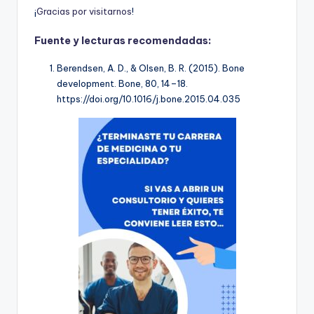
¡
G
r
a
c
i
a
s
p
o
r
v
i
s
i
t
a
r
n
o
s
!
Fuente y lecturas recomendadas:
Berendsen, A. D., & Olsen, B. R. (2015). Bone
development.
Bone
,
80
, 14–18.
https://doi.org/10.1016/j.bone.2015.04.035