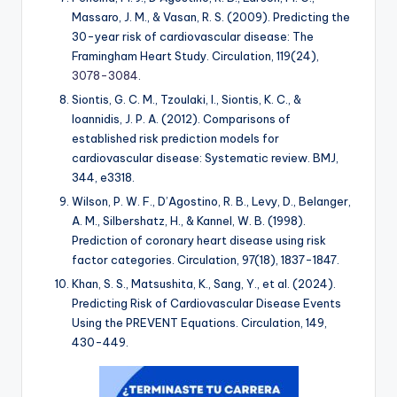
Massaro, J. M., & Vasan, R. S. (2009). Predicting the
30-year risk of cardiovascular disease: The
Framingham Heart Study.
Circulation, 119
(24),
3078-3084
.
Siontis, G. C. M., Tzoulaki, I., Siontis, K. C., &
Ioannidis, J. P. A. (2012). Comparisons of
established risk prediction models for
cardiovascular disease: Systematic review.
BMJ,
344
, e3318.
Wilson, P. W. F., D’Agostino, R. B., Levy, D., Belanger,
A. M., Silbershatz, H., & Kannel, W. B. (1998).
Prediction of coronary heart disease using risk
factor categories.
Circulation, 97
(18), 1837-1847.
Khan, S. S., Matsushita, K., Sang, Y., et al. (2024).
Predicting Risk of Cardiovascular Disease Events
Using the PREVENT Equations.
Circulation, 149
,
430-449.