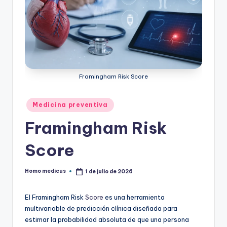
ic
u
s
Framingham Risk Score
Publicado
Medicina preventiva
en
Framingham Risk
Score
Homo medicus
1 de julio de 2026
Publicado
por
El Framingham Risk
Score
es una herramienta
multivariable de predicción clínica diseñada para
estimar la probabilidad absoluta de que una persona