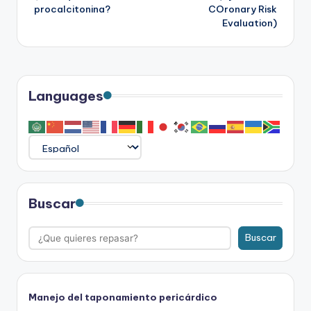
de
procalcitonina?
COronary Risk
Evaluation)
entradas
Languages
Buscar
Buscar
Manejo del taponamiento pericárdico