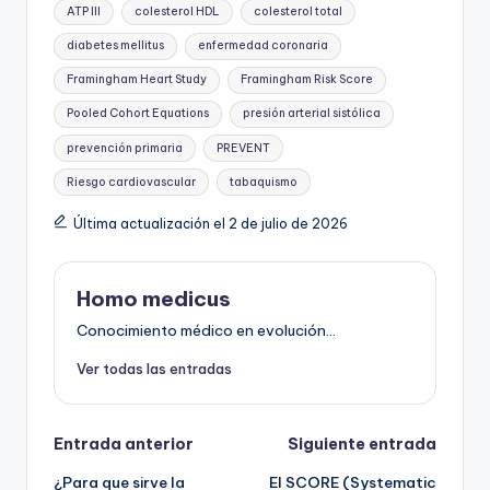
ATP III
colesterol HDL
colesterol total
diabetes mellitus
enfermedad coronaria
Framingham Heart Study
Framingham Risk Score
Pooled Cohort Equations
presión arterial sistólica
prevención primaria
PREVENT
Riesgo cardiovascular
tabaquismo
Última actualización el 2 de julio de 2026
Homo medicus
Conocimiento médico en evolución...
Ver todas las entradas
Navegación
Entrada anterior
Siguiente entrada
¿Para que sirve la
El SCORE (Systematic