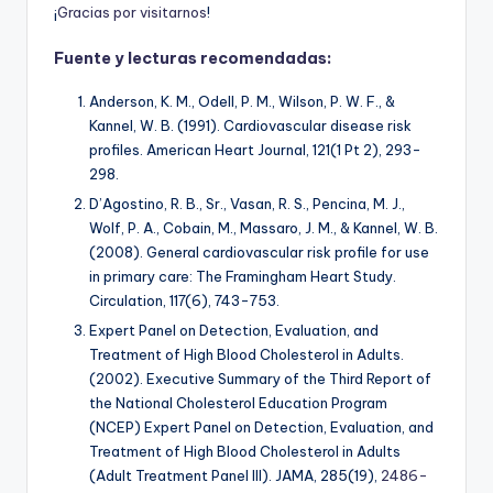
¡
G
r
a
c
i
a
s
p
o
r
v
i
s
i
t
a
r
n
o
s
!
Fuente y lecturas recomendadas:
Anderson, K. M., Odell, P. M., Wilson, P. W. F., &
Kannel, W. B. (1991). Cardiovascular disease risk
profiles.
American Heart Journal, 121
(1 Pt 2), 293-
298.
D’Agostino, R. B., Sr., Vasan, R. S., Pencina, M. J.,
Wolf, P. A., Cobain, M., Massaro, J. M., & Kannel, W. B.
(2008). General cardiovascular risk profile for use
in primary care: The Framingham Heart Study.
Circulation, 117
(6), 743-753.
Expert Panel on Detection, Evaluation, and
Treatment of High Blood Cholesterol in Adults.
(2002). Executive Summary of the Third Report of
the National Cholesterol Education Program
(NCEP) Expert Panel on Detection, Evaluation, and
Treatment of High Blood Cholesterol in Adults
(Adult Treatment Panel III).
JAMA, 285
(19),
2486-