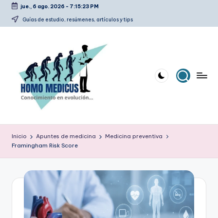
jue., 6 ago. 2026
-
7:15:24 PM
Saltar
Guías de estudio, resúmenes, artículos y tips
al
contenido
H
Guías
de
o
Inicio
Apuntes de medicina
Medicina preventiva
estudio,
Framingham Risk Score
m
resúmenes,
artículos
o
y
m
tips
e
d