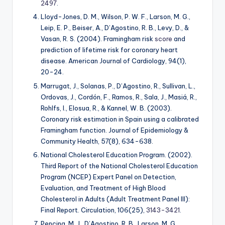
2497
.
Lloyd-Jones, D. M., Wilson, P. W. F., Larson, M. G.,
Leip, E. P., Beiser, A., D’Agostino, R. B., Levy, D., &
Vasan, R. S. (2004). Framingham risk
score
and
prediction of lifetime risk for coronary heart
disease.
American Journal of Cardiology, 94
(1),
20-24.
Marrugat, J., Solanas, P., D’Agostino, R., Sullivan, L.,
Ordovas, J., Cordón, F., Ramos, R., Sala, J., Masiá, R.,
Rohlfs, I., Elosua, R., & Kannel, W. B. (2003).
Coronary risk estimation in Spain using a calibrated
Framingham function.
Journal of Epidemiology &
Community Health, 57
(8), 634-638.
National Cholesterol Education Program. (2002).
Third Report of the National Cholesterol Education
Program (NCEP) Expert Panel on Detection,
Evaluation, and Treatment of High Blood
Cholesterol in Adults (Adult Treatment Panel III):
Final Report.
Circulation, 106
(25),
3143-3421
.
Pencina, M. J., D’Agostino, R. B., Larson, M. G.,