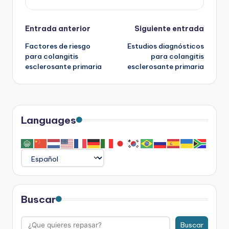
Navegación
Entrada anterior
Siguiente entrada
Factores de riesgo
Estudios diagnósticos
de
para colangitis
para colangitis
esclerosante primaria
esclerosante primaria
entradas
Languages
Buscar
Buscar