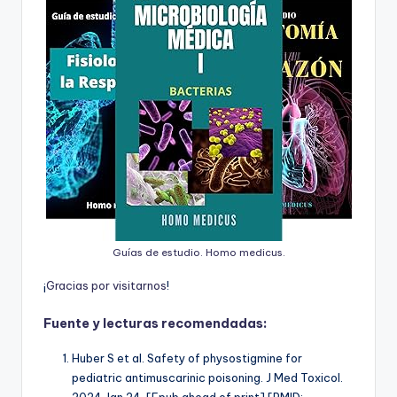
Guías de estudio. Homo medicus.
¡
G
r
a
c
i
a
s
p
o
r
v
i
s
i
t
a
r
n
o
s
!
Fuente y lecturas recomendadas:
Huber S et al. Safety of physostigmine for
pediatric antimuscarinic poisoning. J Med Toxicol.
2024 Jan 24. [Epub ahead of print] [PMID: