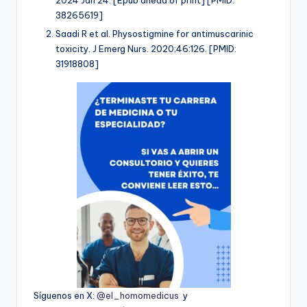
38265619]
Saadi R et al. Physostigmine for antimuscarinic
toxicity. J Emerg Nurs. 2020;46:126. [PMID:
31918808]
Síguenos en X:
@el_homomedicus
y