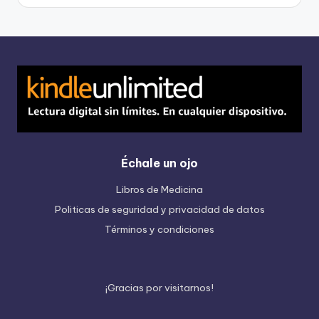
Échale un ojo
Libros de Medicina
Politicas de seguridad y privacidad de datos
Términos y condiciones
¡
G
r
a
c
i
a
s
p
o
r
v
i
s
i
t
a
r
n
o
s
!