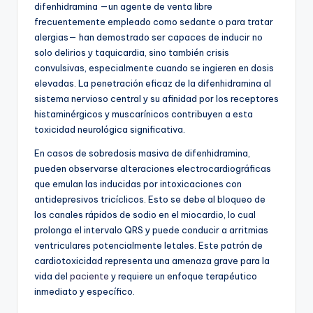
difenhidramina —un agente de venta libre
frecuentemente empleado como sedante o para tratar
alergias— han demostrado ser capaces de inducir no
solo delirios y taquicardia, sino también crisis
convulsivas, especialmente cuando se ingieren en dosis
elevadas. La penetración eficaz de la difenhidramina al
sistema nervioso central y su afinidad por los receptores
histaminérgicos y muscarínicos contribuyen a esta
toxicidad neurológica significativa.
En casos de sobredosis masiva de difenhidramina,
pueden observarse alteraciones electrocardiográficas
que emulan las inducidas por intoxicaciones con
antidepresivos tricíclicos. Esto se debe al bloqueo de
los canales rápidos de sodio en el miocardio, lo cual
prolonga el intervalo QRS y puede conducir a arritmias
ventriculares potencialmente letales. Este patrón de
cardiotoxicidad representa una amenaza grave para la
vida del
paciente
y requiere un enfoque terapéutico
inmediato y específico.