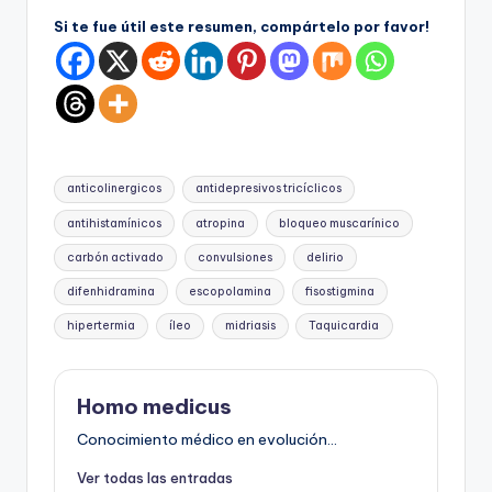
Si te fue útil este resumen, compártelo por favor!
Etiquetas:
anticolinergicos
antidepresivos tricíclicos
antihistamínicos
atropina
bloqueo muscarínico
carbón activado
convulsiones
delirio
difenhidramina
escopolamina
fisostigmina
hipertermia
íleo
midriasis
Taquicardia
Homo medicus
Conocimiento médico en evolución...
Ver todas las entradas