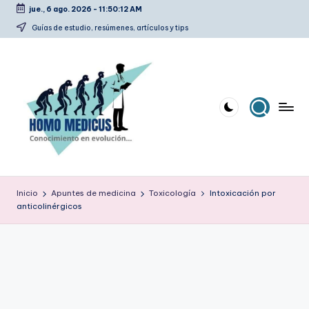
jue., 6 ago. 2026
-
11:50:13 AM
Saltar
Guías de estudio, resúmenes, artículos y tips
al
contenido
H
Guías
de
o
Inicio
Apuntes de medicina
Toxicología
Intoxicación por
estudio,
anticolinérgicos
m
resúmenes,
artículos
o
y
m
tips
e
d