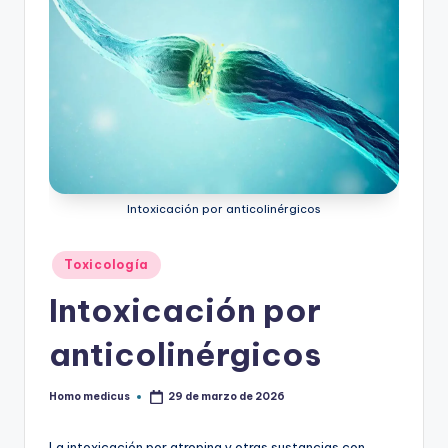
Intoxicación por anticolinérgicos
Publicado
Toxicología
en
Intoxicación por
anticolinérgicos
Homo medicus
29 de marzo de 2026
Publicado
por
La intoxicación por atropina y otras sustancias con