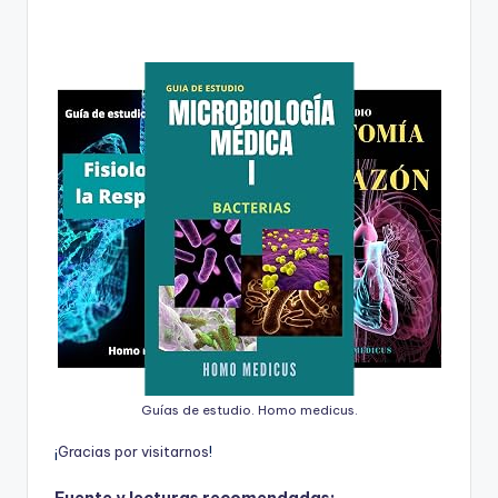
Guías de estudio. Homo medicus.
¡
G
r
a
c
i
a
s
p
o
r
v
i
s
i
t
a
r
n
o
s
!