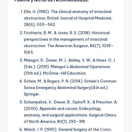
Fuente y lecturas recomendadas:
Ellis, H. (1982).
The clinical anatomy of intestinal
obstruction
. British Journal of Hospital Medicine,
28(6), 555–562.
FitzHarris, B. M., & Jones, R. S. (2018). Historical
perspectives in the management of intestinal
obstruction.
The American Surgeon, 84
(7), 1039–
1045.
Maingot, R., Zinner, M. J., Ashley, S. W., & Hines, O. J.
(Eds.). (2019).
Maingot’s Abdominal Operations
(13th ed.). McGraw-Hill Education.
Schein, M., & Rogers, P. N. (2014).
Schein’s Common
Sense Emergency Abdominal Surgery
(4th ed.).
Springer.
Schumpelick, V., Dreuw, B., Ophoff, K., & Prescher, A.
(2000). Appendix and cecum. Embryology,
anatomy, and surgical applications.
Surgical Clinics
of North America, 80
(1), 295–318.
Welch, J. P. (1990).
General Surgery of the
Colon
,