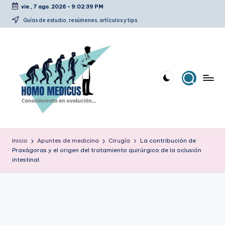
vie., 7 ago. 2026
-
9:02:40 PM
Saltar
Guías de estudio, resúmenes, artículos y tips
al
contenido
H
Guías
de
o
Inicio
Apuntes de medicina
Cirugía
La contribución de
estudio,
Praxágoras y el origen del tratamiento quirúrgico de la oclusión
m
resúmenes,
intestinal.
artículos
o
y
m
tips
e
d