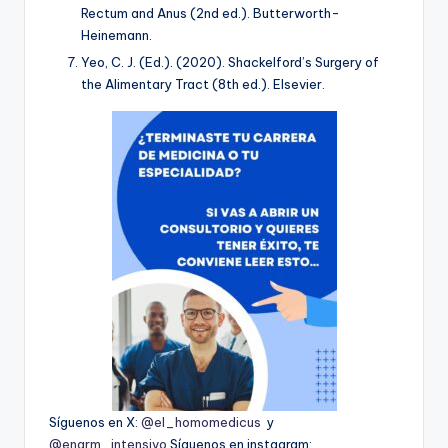
Rectum and Anus
(2nd ed.). Butterworth-
Heinemann.
Yeo, C. J. (Ed.). (2020).
Shackelford’s Surgery of
the Alimentary Tract
(8th ed.). Elsevier.
Síguenos en X:
@el_homomedicus
y
@enarm_intensivo
Síguenos en instagram: