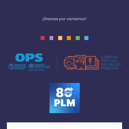
¡
G
r
a
c
i
a
s
p
o
r
v
i
s
i
t
a
r
n
o
s
!