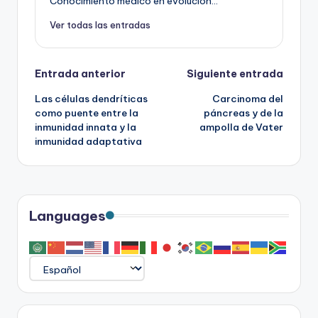
Conocimiento médico en evolución...
Ver todas las entradas
Navegación
Entrada anterior
Siguiente entrada
Las células dendríticas
Carcinoma del
de
como puente entre la
páncreas y de la
inmunidad innata y la
ampolla de Vater
entradas
inmunidad adaptativa
Languages