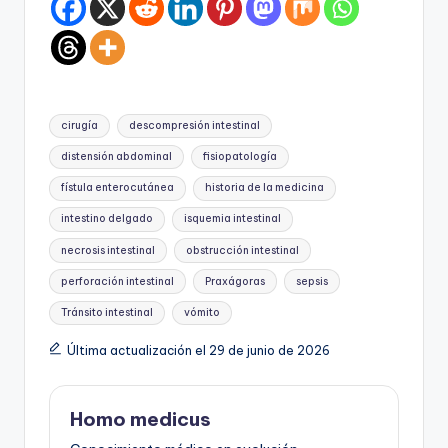
Etiquetas:
cirugía
descompresión intestinal
distensión abdominal
fisiopatología
fístula enterocutánea
historia de la medicina
intestino delgado
isquemia intestinal
necrosis intestinal
obstrucción intestinal
perforación intestinal
Praxágoras
sepsis
Tránsito intestinal
vómito
Última actualización el 29 de junio de 2026
Homo medicus