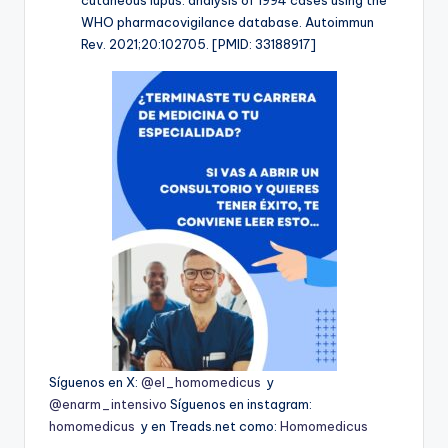
WHO pharmacovigilance database. Autoimmun
Rev. 2021;20:102705. [PMID: 33188917]
Síguenos en X:
@el_homomedicus
y
@enarm_intensivo
Síguenos en instagram:
homomedicus
y en Treads.net como:
Homomedicus