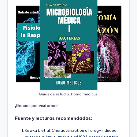
Guías de estudio. Homo medicus.
¡
G
r
a
c
i
a
s
p
o
r
v
i
s
i
t
a
r
n
o
s
!
Fuente y lecturas recomendadas:
Kawka L et al. Characterization of drug-induced
cutaneous lupus: analysis of 1994 cases using the