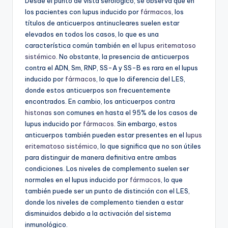
Desde el punto de vista serológico, se observa que en
los pacientes con lupus inducido por
fármacos
, los
títulos de anticuerpos antinucleares suelen estar
elevados en todos los casos, lo que es una
característica común también en el
lupus eritematoso
sistémico
. No obstante, la presencia de anticuerpos
contra el ADN, Sm, RNP, SS-A y SS-B es rara en el lupus
inducido por
fármacos
, lo que lo diferencia del LES,
donde estos anticuerpos son frecuentemente
encontrados. En cambio, los anticuerpos contra
histonas
son comunes en hasta el 95% de los casos de
lupus inducido por
fármacos
. Sin embargo, estos
anticuerpos también pueden estar presentes en el
lupus
eritematoso sistémico
, lo que significa que no son útiles
para distinguir de manera definitiva entre ambas
condiciones. Los niveles de complemento suelen ser
normales en el lupus inducido por
fármacos
, lo que
también puede ser un punto de distinción con el LES,
donde los niveles de complemento tienden a estar
disminuidos debido a la activación del sistema
inmunológico.