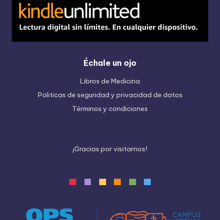
Échale un ojo
Libros de Medicina
Politicas de seguridad y privacidad de datos
Términos y condiciones
¡
G
r
a
c
i
a
s
p
o
r
v
i
s
i
t
a
r
n
o
s
!