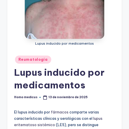
Lupus inducido por medicamentos
Publicado
Reumatología
en
Lupus inducido por
medicamentos
Homo medicus
13 de noviembre de 2025
Publicado
por
El lupus inducido por
fármacos
comparte varias
características clínicas y serológicas con el
lupus
eritematoso sistémico
(LES), pero se distingue