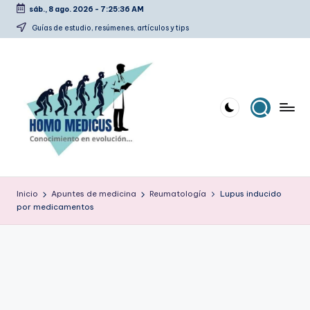
sáb., 8 ago. 2026
-
7:25:37 AM
Saltar
Guías de estudio, resúmenes, artículos y tips
al
contenido
H
Guías
de
o
Inicio
Apuntes de medicina
Reumatología
Lupus inducido
estudio,
por medicamentos
m
resúmenes,
artículos
o
y
m
tips
e
d