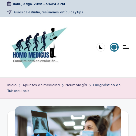
dom., 9 ago. 2026
-
5:43:50 PM
Saltar
Guías de estudio, resúmenes, artículos y tips
al
contenido
H
Guías
de
o
Inicio
Apuntes de medicina
Neumología
Diagnóstico de
estudio,
Tuberculosis
m
resúmenes,
artículos
o
y
m
tips
e
d