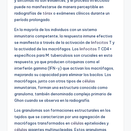
y síntomas no son evidentes, y el proceso infeccioso
puede no manifestarse de manera perceptible en
radiografías de
tórax
o exámenes clínicos durante un
período prolongado.
En la mayoría de los individuos con un sistema
inmunitario competente, la respuesta inmune efectiva
se manifiesta a través de la activación de
linfocitos
T y
la actividad de los macrófagos. Los
linfocitos
T CD4+
específicos para M. tuberculosis son cruciales en esta
respuesta, ya que producen citoquinas como el
interferón gamma (IFN-γ) que activan los macrófagos,
mejorando su capacidad para eliminar los bacilos. Los
macrófagos, junto con otros tipos de
células
inmunitarias, forman una estructura conocida como
granuloma, también denominada complejo primario de
Ghon cuando se observa en la radiografía.
Los granulomas son formaciones estructurales en los
tejidos que se caracterizan por una agregación de
macrófagos transformados en
células
epitelioides y
células
gigantes multinucleadas. Estos granulomas