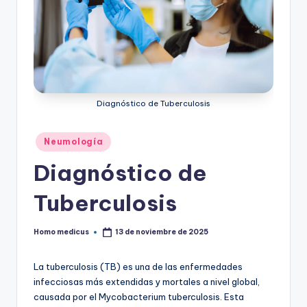
ic
u
s
Diagnóstico de Tuberculosis
Publicado
Neumología
en
Diagnóstico de
Tuberculosis
Homo medicus
13 de noviembre de 2025
Publicado
por
La tuberculosis (TB) es una de las enfermedades
infecciosas más extendidas y mortales a nivel global,
causada por el Mycobacterium tuberculosis. Esta