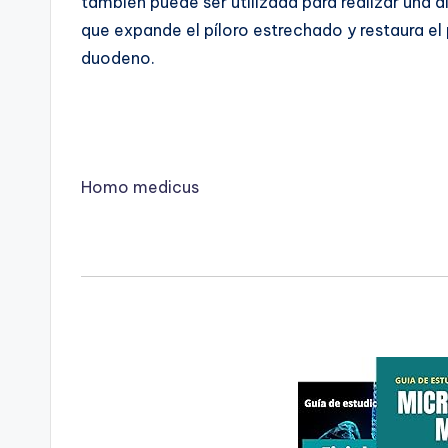
también puede ser utilizada para realizar una 
que expande el píloro estrechado y restaura e
duodeno.
Homo medicus