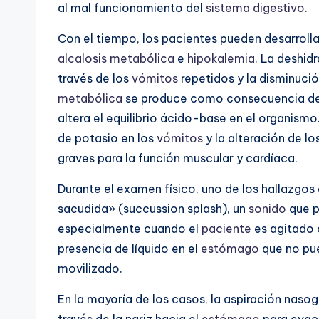
al mal funcionamiento del
sistema digestivo
.
Con el tiempo, los pacientes pueden desarroll
alcalosis metabólica
e
hipokalemia
. La deshid
través de los
vómitos
repetidos y la disminució
metabólica
se produce como consecuencia de la
altera el equilibrio ácido-base en el organismo
de potasio en los
vómitos
y la alteración de lo
graves para la función muscular y cardíaca.
Durante el examen físico, uno de los hallazgos
sacudida» (succussion splash), un
sonido
que p
especialmente cuando el
paciente
es agitado 
presencia de líquido en el
estómago
que no pue
movilizado.
En la mayoría de los casos, la aspiración nasog
través de la nariz hacia el
estómago
para evacu