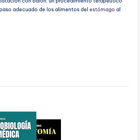
dilatación con balón, un procedimiento terapéutico
l paso adecuado de los alimentos del
estómago
al