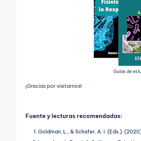
Guías de est
¡
G
r
a
c
i
a
s
p
o
r
v
i
s
i
t
a
r
n
o
s
!
Fuente y lecturas recomendadas:
Goldman, L., & Schafer, A. I. (Eds.). (202