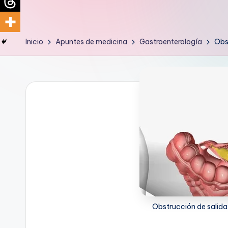
d
i
Inicio
Apuntes de medicina
Gastroenterología
Obs
c
u
s
Obstrucción de salida