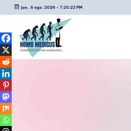
jue., 6 ago. 2026
-
7:20:23 PM
Saltar
al
contenido
H
Guías
de
o
estudio,
m
resúmenes,
artículos
o
y
m
tips
e